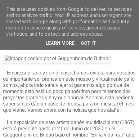
This site uses cookies from Google to deliver its services
Está de pinga
and to analyze traffic. Your IP address and user-agent are
shared with Google along with performance and security
metrics to ensure quality of service, generate usage
statistics, and to detect and address abuse.
17/2/20
Olafur Eliasson en el Guggenheim
LEARN MORE
GOT IT
Empieza el año y con él cosechamos éxitos, para nosotros
es importante ser prensa en este museo y virtualmente ya lo
somos, ahora todo será viajar si ganamos algo porque de
momento esto está un poco paupérrimo pero tenemos dos
proyectos grandes y hay que ahorrar. Además está pediente
saber si nos dán un pase de prensa para un musical el mes
que viene. Vamos ahora con la noticia que nos atañe:
La exposición de este artista danés multidisciplinar (1967)
estará presente hasta el 21 de Junio del 2020 en el
Guggenheim de Bilbao bajo el nombre "En la vida real" que