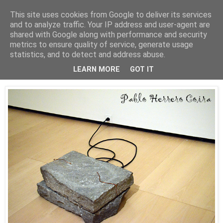
This site uses cookies from Google to deliver its services
Está de pinga
and to analyze traffic. Your IP address and user-agent are
shared with Google along with performance and security
metrics to ensure quality of service, generate usage
statistics, and to detect and address abuse.
30/3/24
Giovanni Anselmo en el Guggenheim
LEARN MORE
GOT IT