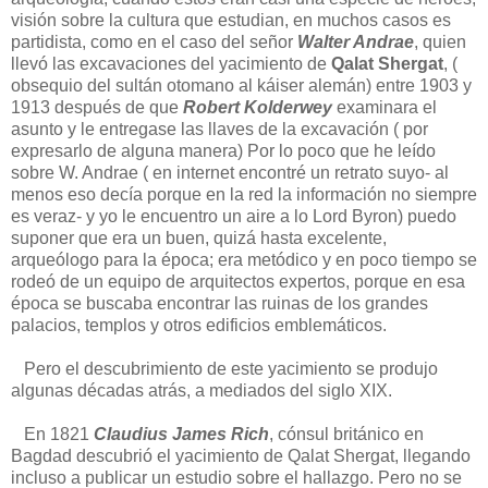
visión sobre la cultura que estudian, en muchos casos es
partidista, como en el caso del señor
Walter Andrae
, quien
llevó las excavaciones del yacimiento de
Qalat Shergat
, (
obsequio del sultán otomano al káiser alemán) entre 1903 y
1913 después de que
Robert Kolderwey
examinara el
asunto y le entregase las llaves de la excavación ( por
expresarlo de alguna manera) Por lo poco que he leído
sobre W. Andrae ( en internet encontré un retrato suyo- al
menos eso decía porque en la red la información no siempre
es veraz- y yo le encuentro un aire a lo Lord Byron) puedo
suponer que era un buen, quizá hasta excelente,
arqueólogo para la época; era metódico y en poco tiempo se
rodeó de un equipo de arquitectos expertos, porque en esa
época se buscaba encontrar las ruinas de los grandes
palacios, templos y otros edificios emblemáticos.
Pero el descubrimiento de este yacimiento se produjo
algunas décadas atrás, a mediados del siglo XIX.
En 1821
Claudius James Rich
, cónsul británico en
Bagdad descubrió el yacimiento de Qalat Shergat, llegando
incluso a publicar un estudio sobre el hallazgo. Pero no se