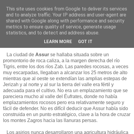
This site uses cookies from Google to deliver its services
Está de pinga
and to analyze traffic. Your IP address and user-agent are
shared with Google along with performance and security
metrics to ensure quality of service, generate usage
statistics, and to detect and address abuse.
1/2/10
Assur, capital de los asirios
LEARN MORE
GOT IT
La ciudad de
Assur
se hallaba situada sobre un
promontorio de roca caliza, a la margen derecha del río
Tigris, entre los dos ríos Zab. Las paredes rocosas, a veces
muy escarpadas, llegaban a alcanzar los 25 metros de alto
mientras que al oeste se extendían las amplias estepas de
Jerizah y al norte y al sur la tierra del valle era fértil y
adecuada para el cultivo. No era un emplazamiento que se
pareciera mucho al valle del Éufrates, donde no había
emplazamientos rocosos pero era relativamente seguro y
fácil de defender. No es difícil deducir que Assur había sido
construida en un punto estratégico, clave a la hora de cruzar
los montes Zagros hacia las llanuras persas.
Los asirios nunca desarrollaron una agricultura hidráulica