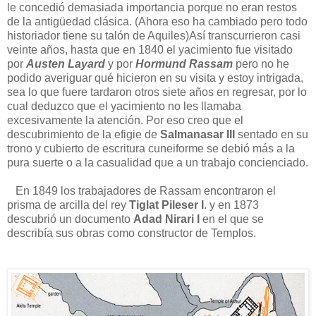
le concedió demasiada importancia porque no eran restos
de la antigüedad clásica. (Ahora eso ha cambiado pero todo
historiador tiene su talón de Aquiles)Así transcurrieron casi
veinte años, hasta que en 1840 el yacimiento fue visitado
por
Austen Layard
y por
Hormund Rassam
pero no he
podido averiguar qué hicieron en su visita y estoy intrigada,
sea lo que fuere tardaron otros siete años en regresar, por lo
cual deduzco que el yacimiento no les llamaba
excesivamente la atención. Por eso creo que el
descubrimiento de la efigie de
Salmanasar III
sentado en su
trono y cubierto de escritura cuneiforme se debió más a la
pura suerte o a la casualidad que a un trabajo concienciado.
En 1849 los trabajadores de Rassam encontraron el
prisma de arcilla del rey
Tiglat Pileser I
. y en 1873
descubrió un documento
Adad Nirari I
en el que se
describía sus obras como constructor de Templos.