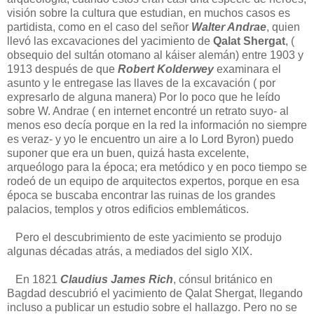
visión sobre la cultura que estudian, en muchos casos es
partidista, como en el caso del señor
Walter Andrae
, quien
llevó las excavaciones del yacimiento de
Qalat Shergat
, (
obsequio del sultán otomano al káiser alemán) entre 1903 y
1913 después de que
Robert Kolderwey
examinara el
asunto y le entregase las llaves de la excavación ( por
expresarlo de alguna manera) Por lo poco que he leído
sobre W. Andrae ( en internet encontré un retrato suyo- al
menos eso decía porque en la red la información no siempre
es veraz- y yo le encuentro un aire a lo Lord Byron) puedo
suponer que era un buen, quizá hasta excelente,
arqueólogo para la época; era metódico y en poco tiempo se
rodeó de un equipo de arquitectos expertos, porque en esa
época se buscaba encontrar las ruinas de los grandes
palacios, templos y otros edificios emblemáticos.
Pero el descubrimiento de este yacimiento se produjo
algunas décadas atrás, a mediados del siglo XIX.
En 1821
Claudius James Rich
, cónsul británico en
Bagdad descubrió el yacimiento de Qalat Shergat, llegando
incluso a publicar un estudio sobre el hallazgo. Pero no se