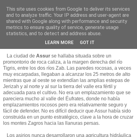
This site uses cookies from Google to deliver its services
Está de pinga
and to analyze traffic. Your IP address and user-agent are
shared with Google along with performance and security
metrics to ensure quality of service, generate usage
statistics, and to detect and address abuse.
1/2/10
Assur, capital de los asirios
LEARN MORE
GOT IT
La ciudad de
Assur
se hallaba situada sobre un
promontorio de roca caliza, a la margen derecha del río
Tigris, entre los dos ríos Zab. Las paredes rocosas, a veces
muy escarpadas, llegaban a alcanzar los 25 metros de alto
mientras que al oeste se extendían las amplias estepas de
Jerizah y al norte y al sur la tierra del valle era fértil y
adecuada para el cultivo. No era un emplazamiento que se
pareciera mucho al valle del Éufrates, donde no había
emplazamientos rocosos pero era relativamente seguro y
fácil de defender. No es difícil deducir que Assur había sido
construida en un punto estratégico, clave a la hora de cruzar
los montes Zagros hacia las llanuras persas.
Los asirios nunca desarrollaron una agricultura hidráulica