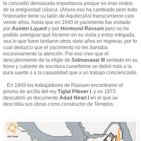
le concedió demasiada importancia porque no eran restos
de la antigüedad clásica. (Ahora eso ha cambiado pero todo
historiador tiene su talón de Aquiles)Así transcurrieron casi
veinte años, hasta que en 1840 el yacimiento fue visitado
por
Austen Layard
y por
Hormund Rassam
pero no he
podido averiguar qué hicieron en su visita y estoy intrigada,
sea lo que fuere tardaron otros siete años en regresar, por lo
cual deduzco que el yacimiento no les llamaba
excesivamente la atención. Por eso creo que el
descubrimiento de la efigie de
Salmanasar III
sentado en su
trono y cubierto de escritura cuneiforme se debió más a la
pura suerte o a la casualidad que a un trabajo concienciado.
En 1849 los trabajadores de Rassam encontraron el
prisma de arcilla del rey
Tiglat Pileser I
. y en 1873
descubrió un documento
Adad Nirari I
en el que se
describía sus obras como constructor de Templos.