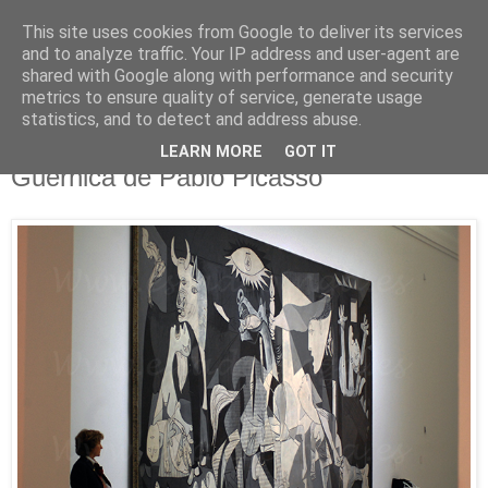
This site uses cookies from Google to deliver its services
Está de pinga
and to analyze traffic. Your IP address and user-agent are
shared with Google along with performance and security
metrics to ensure quality of service, generate usage
statistics, and to detect and address abuse.
4/2/13
Cuatro meses para los 76 años del
LEARN MORE
GOT IT
Guernica de Pablo Picasso