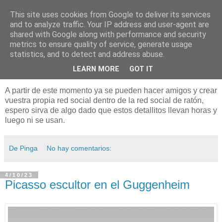
This site uses cookies from Google to deliver its services
Está de pinga
and to analyze traffic. Your IP address and user-agent are
shared with Google along with performance and security
metrics to ensure quality of service, generate usage
statistics, and to detect and address abuse.
13/10/23
Mejoras en las fichas de perfil
LEARN MORE
GOT IT
A partir de este momento ya se pueden hacer amigos y crear
vuestra propia red social dentro de la red social de ratón,
espero sirva de algo dado que estos detallitos llevan horas y
luego ni se usan.
De Pinga
No hay comentarios:
4/10/23
Picasso escultor en el Guggenheim