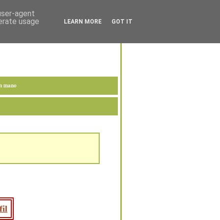
 user-agent
nerate usage
LEARN MORE
GOT IT
en mano
il