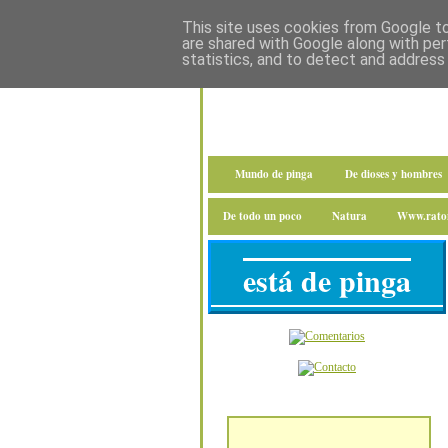
This site uses cookies from Google to 
are shared with Google along with per
statistics, and to detect and address
Mundo de pinga
De dioses y hombres
De todo un poco
Natura
Www.raton
está de pinga