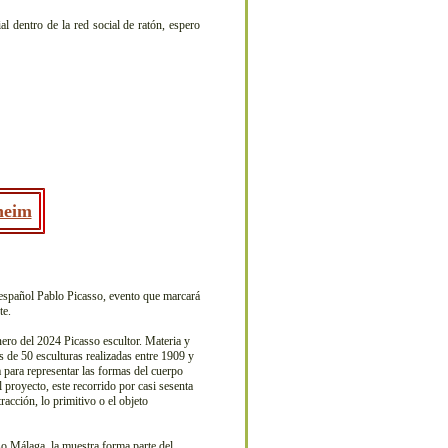
l dentro de la red social de ratón, espero
heim
a español Pablo Picasso, evento que marcará
te.
ro del 2024 Picasso escultor. Materia y
 de 50 esculturas realizadas entre 1909 y
a para representar las formas del cuerpo
l proyecto, este recorrido por casi sesenta
racción, lo primitivo o el objeto
Málaga, la muestra forma parte del