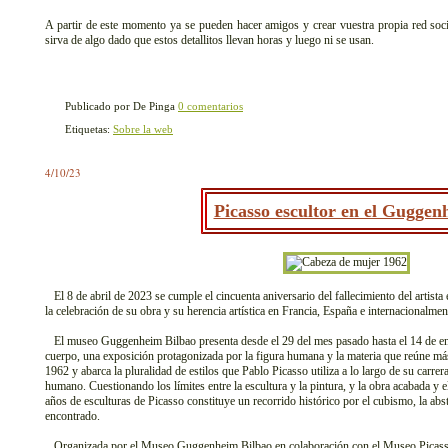
A partir de este momento ya se pueden hacer amigos y crear vuestra propia red socia
sirva de algo dado que estos detallitos llevan horas y luego ni se usan.
Publicado por De Pinga
0 comentarios
Etiquetas:
Sobre la web
4/10/23
Picasso escultor en el Guggen
El 8 de abril de 2023 se cumple el cincuenta aniversario del fallecimiento del artist
la celebración de su obra y su herencia artística en Francia, España e internacionalmen
El museo Guggenheim Bilbao presenta desde el 29 del mes pasado hasta el 14 de ene
cuerpo, una exposición protagonizada por la figura humana y la materia que reúne más
1962 y abarca la pluralidad de estilos que Pablo Picasso utiliza a lo largo de su carrer
humano. Cuestionando los límites entre la escultura y la pintura, y la obra acabada y e
años de esculturas de Picasso constituye un recorrido histórico por el cubismo, la abst
encontrado.
Organizada por el Museo Guggenheim Bilbao en colaboración con el Museo Picasso 