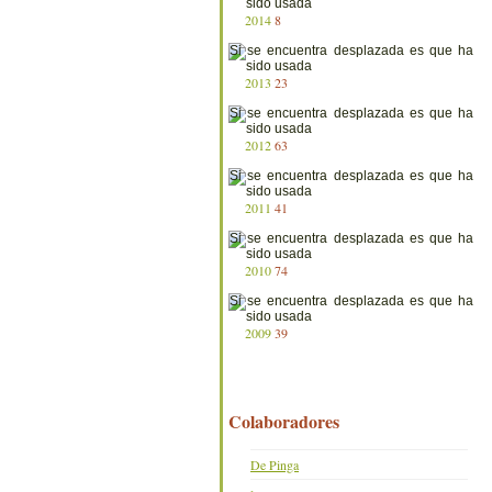
2014
8
2013
23
2012
63
2011
41
2010
74
2009
39
Colaboradores
De Pinga