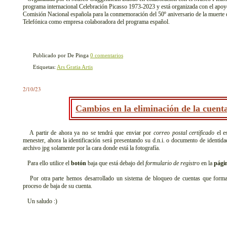
programa internacional Celebración Picasso 1973-2023 y está organizada con el apoyo
Comisión Nacional española para la conmemoración del 50º aniversario de la muerte d
Telefónica como empresa colaboradora del programa español.
Publicado por De Pinga
0 comentarios
Etiquetas:
Ars Gratia Artis
2/10/23
Cambios en la eliminación de la cuenta
A partir de ahora ya no se tendrá que enviar por
correo postal certificado
el es
menester, ahora la identificación será presentando su d.n.i. o documento de identid
archivo jpg solamente por la cara donde está la fotografía.
Para ello utilice el
botón
baja que está debajo del
formulario de registro
en la
págin
Por otra parte hemos desarrollado un sistema de bloqueo de cuentas que formará p
proceso de baja de su cuenta.
Un saludo :)