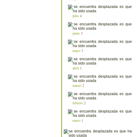
julio
4
junio
3
mayo
3
abril
1
marzo
2
febrero
2
enero
1