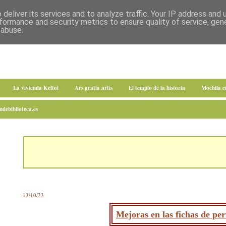
deliver its services and to analyze traffic. Your IP address and
formance and security metrics to ensure quality of service, ge
 abuse.
La vivienda Keltoi
Ars gratia artis
El templo de la historia
Mochila 
debiblioteca.es
13/10/23
Mejoras en las fichas de perf