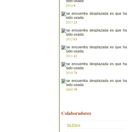
2014
8
2013
23
2012
63
2011
41
2010
74
2009
39
Colaboradores
De Pinga