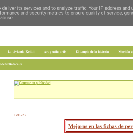
deliver its services and to analyze traffic. Your IP address and
formance and security metrics to ensure quality of service, ge
 abuse.
La vivienda Keltoi
Ars gratia artis
El templo de la historia
Mochila 
debiblioteca.es
13/10/23
Mejoras en las fichas de perf