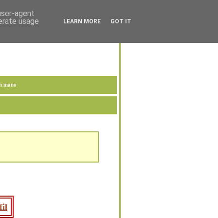
 user-agent
nerate usage
LEARN MORE
GOT IT
en mano
il