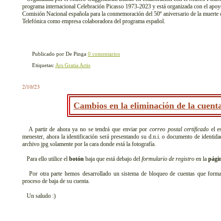
programa internacional Celebración Picasso 1973-2023 y está organizada con el apoyo
Comisión Nacional española para la conmemoración del 50º aniversario de la muerte d
Telefónica como empresa colaboradora del programa español.
Publicado por De Pinga
0 comentarios
Etiquetas:
Ars Gratia Artis
2/10/23
Cambios en la eliminación de la cuenta
A partir de ahora ya no se tendrá que enviar por
correo postal certificado
el es
menester, ahora la identificación será presentando su d.n.i. o documento de identid
archivo jpg solamente por la cara donde está la fotografía.
Para ello utilice el
botón
baja que está debajo del
formulario de registro
en la
págin
Por otra parte hemos desarrollado un sistema de bloqueo de cuentas que formará p
proceso de baja de su cuenta.
Un saludo :)