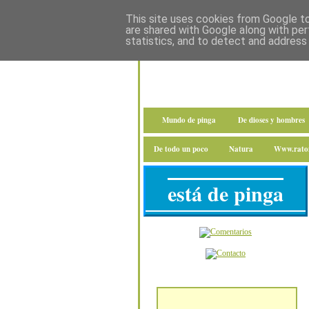
This site uses cookies from Google to 
are shared with Google along with per
statistics, and to detect and address
Mundo de pinga
De dioses y hombres
De todo un poco
Natura
Www.raton
está de pinga