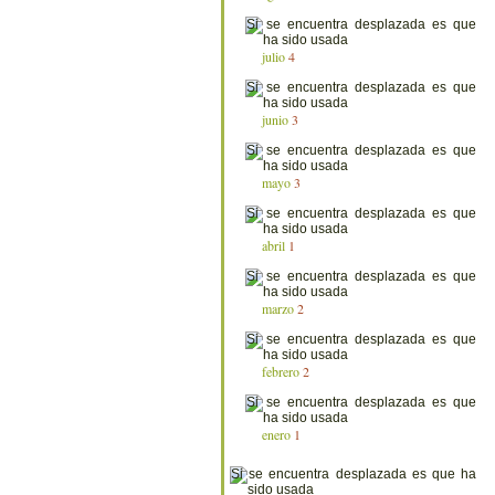
julio
4
junio
3
mayo
3
abril
1
marzo
2
febrero
2
enero
1