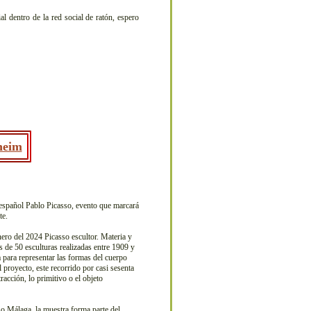
l dentro de la red social de ratón, espero
heim
a español Pablo Picasso, evento que marcará
te.
ro del 2024 Picasso escultor. Materia y
 de 50 esculturas realizadas entre 1909 y
a para representar las formas del cuerpo
l proyecto, este recorrido por casi sesenta
racción, lo primitivo o el objeto
Málaga, la muestra forma parte del