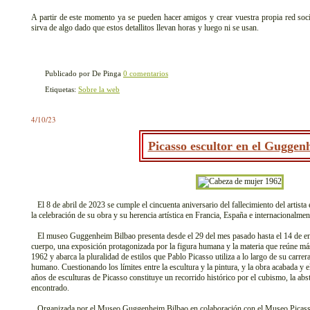
A partir de este momento ya se pueden hacer amigos y crear vuestra propia red socia
sirva de algo dado que estos detallitos llevan horas y luego ni se usan.
Publicado por De Pinga
0 comentarios
Etiquetas:
Sobre la web
4/10/23
Picasso escultor en el Guggen
El 8 de abril de 2023 se cumple el cincuenta aniversario del fallecimiento del artist
la celebración de su obra y su herencia artística en Francia, España e internacionalmen
El museo Guggenheim Bilbao presenta desde el 29 del mes pasado hasta el 14 de ene
cuerpo, una exposición protagonizada por la figura humana y la materia que reúne más
1962 y abarca la pluralidad de estilos que Pablo Picasso utiliza a lo largo de su carrer
humano. Cuestionando los límites entre la escultura y la pintura, y la obra acabada y e
años de esculturas de Picasso constituye un recorrido histórico por el cubismo, la abst
encontrado.
Organizada por el Museo Guggenheim Bilbao en colaboración con el Museo Picasso 