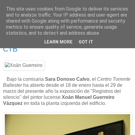
This site uses cookies from Google to deliver its services
Está de pinga
and to analyze traffic. Your IP address and user-agent are
shared with Google along with performance and security
metrics to ensure quality of service, generate usage
statistics, and to detect and address abuse.
29/1/13
Registros del silencio (Xoán Guerreiro)
LEARN MORE
GOT IT
CTB
Bajo la comisaria
Sara Donoso Calvo
, el
Centro Torrente
Ballester
ha abierto desde el 18 de enero hasta el 29 de
marzo del presente año la exposición de "Registros del
silencio" del pintor lucense
Xoán Manuel Guerreiro
Vázquez
en toda la planta izquierda del edificio.