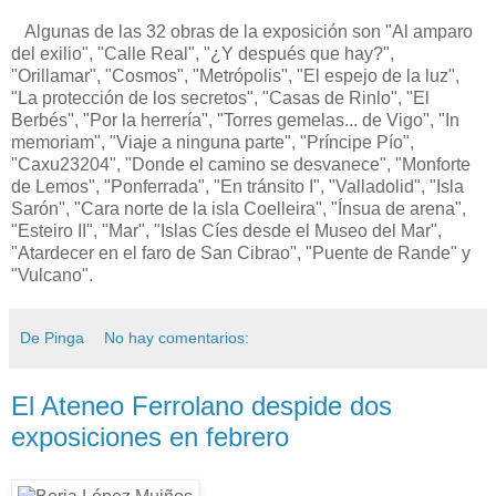
Algunas de las 32 obras de la exposición son "Al amparo
del exilio", "Calle Real", "¿Y después que hay?",
"Orillamar", "Cosmos", "Metrópolis", "El espejo de la luz",
"La protección de los secretos", "Casas de Rinlo", "El
Berbés", "Por la herrería", "Torres gemelas... de Vigo", "In
memoriam", "Viaje a ninguna parte", "Príncipe Pío",
"Caxu23204", "Donde el camino se desvanece", "Monforte
de Lemos", "Ponferrada", "En tránsito I", "Valladolid", "Isla
Sarón", "Cara norte de la isla Coelleira", "Ínsua de arena",
"Esteiro II", "Mar", "Islas Cíes desde el Museo del Mar",
"Atardecer en el faro de San Cibrao", "Puente de Rande" y
"Vulcano".
De Pinga
No hay comentarios:
El Ateneo Ferrolano despide dos
exposiciones en febrero