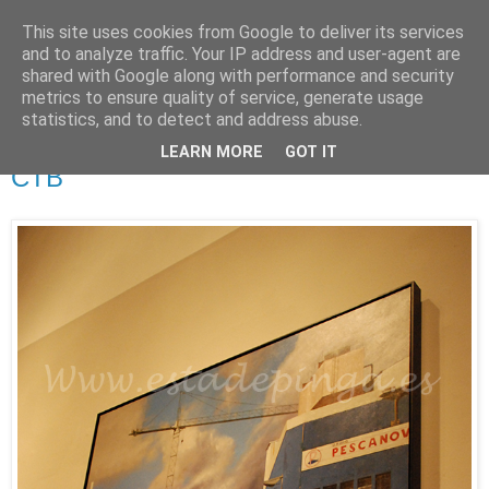
This site uses cookies from Google to deliver its services
Está de pinga
and to analyze traffic. Your IP address and user-agent are
shared with Google along with performance and security
metrics to ensure quality of service, generate usage
statistics, and to detect and address abuse.
29/1/13
Registros del silencio (Xoán Guerreiro)
LEARN MORE
GOT IT
CTB