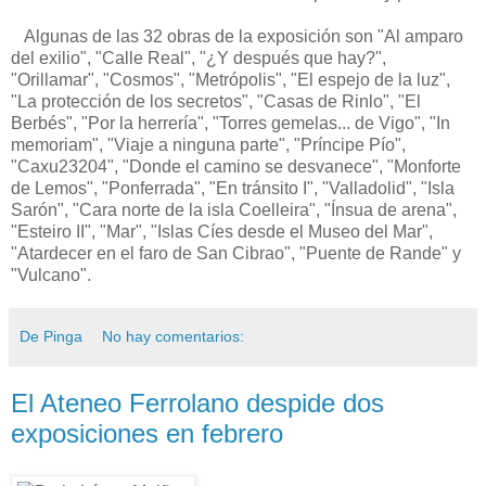
Algunas de las 32 obras de la exposición son "Al amparo
del exilio", "Calle Real", "¿Y después que hay?",
"Orillamar", "Cosmos", "Metrópolis", "El espejo de la luz",
"La protección de los secretos", "Casas de Rinlo", "El
Berbés", "Por la herrería", "Torres gemelas... de Vigo", "In
memoriam", "Viaje a ninguna parte", "Príncipe Pío",
"Caxu23204", "Donde el camino se desvanece", "Monforte
de Lemos", "Ponferrada", "En tránsito I", "Valladolid", "Isla
Sarón", "Cara norte de la isla Coelleira", "Ínsua de arena",
"Esteiro II", "Mar", "Islas Cíes desde el Museo del Mar",
"Atardecer en el faro de San Cibrao", "Puente de Rande" y
"Vulcano".
De Pinga
No hay comentarios:
El Ateneo Ferrolano despide dos
exposiciones en febrero