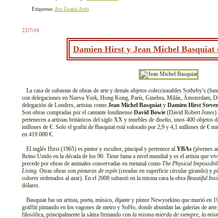
Etiquetas:
Ars Gratia Artis
22/7/16
Damien Hirst y Jean Michel Basquiat 
La casa de subastas de obras de arte y demás objetos coleccionables Sotheby’s (fun
con delegaciones en Nueva York, Hong Kong, París, Ginebra, Milán, Ámsterdam, Do
delegación de Londres, artistas como
Jean Michel Basquiat
y
Damien Hirst Steve
Son obras compradas por el cantante londinense
David Bowie
(David Robert Jones) 
pertenecen a artistas británicos del siglo XX y muebles de diseño, unos 400 objetos d
millones de €. Solo el grafiti de Basquiat está valorado por 2,9 y 4,1 millones de € mi
en 419.000 €.
El inglés Hirst (1965) es pintor y escultor, pincipal y pertenece al
YBAs
(jóvenes ar
Reino Unido en la década de los 90. Tiene fama a nivel mundial y es el artista que vi
precede por obras de animales conservadas en metanal como
The Physical Impossibil
Living
. Otras obras son
pinturas de espín
(creadas en superficie circular girando) y
p
colores ordenados al azar). En el 2008 subastó en la misma casa la obra
Beautiful In
dólares.
Basquiat fue un artista, poeta, músico, dijante y pintor Newyorkino que murió en 1
graffiti pintando en los vagones de metro y SoHo, donde abundan las galerías de arte
filosófica, principalmente la sátira firmando con
la misma mierda de siempre
,
la mis