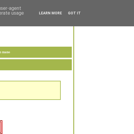
 user-agent
nerate usage
LEARN MORE
GOT IT
en mano