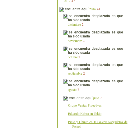
2017
47
2016
41
diciembre
2
noviembre
2
octubre
2
septiembre
2
agosto
7
julio
7
Grupo Ventas Proactivas
Eduardo Kobra en Tokio
Pinto y Chinto en la Galería Sargadelos de
Ferrol