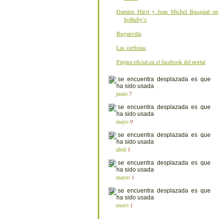
Damien Hirst y Jean Michel Basquiat en
Sotheby’s
Buganvilla
Las surfinias
Página oficial en el facebook del portal
junio
7
mayo
9
abril
1
marzo
1
enero
1