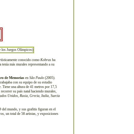
rtísticamente conocido como
Kobras
ha
ya tenía más murales representando a su
ro de Memorias
en
São Paulo
(2005).
trabajaba con su equipo de su estudio
e. Tiene una altura de 41 metros por 17,5
 recorrer su país natal haciendo murales,
tados Unidos
,
Rusia
,
Grecia
,
Italia
,
Suecia
D del mundo, y sus grafitis figuran en el
ros, un total de 58 artistas, y exposiciones