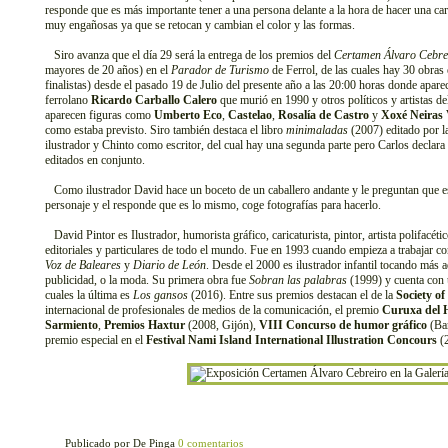
responde que es más importante tener a una persona delante a la hora de hacer una ca
muy engañosas ya que se retocan y cambian el color y las formas.
Siro avanza que el día 29 será la entrega de los premios del
Certamen Álvaro Cebre
mayores de 20 años) en el
Parador de Turismo
de Ferrol, de las cuales hay 30 obras 
finalistas) desde el pasado 19 de Julio del presente año a las 20:00 horas donde aparece
ferrolano
Ricardo Carballo Calero
que murió en 1990 y otros políticos y artistas d
aparecen figuras como
Umberto Eco
,
Castelao
,
Rosalía de Castro
y
Xoxé Neiras 
como estaba previsto. Siro también destaca el libro
minimaladas
(2007) editado por la
ilustrador y Chinto como escritor, del cual hay una segunda parte pero Carlos declara
editados en conjunto.
Como ilustrador David hace un boceto de un caballero andante y le preguntan que es 
personaje y el responde que es lo mismo, coge fotografías para hacerlo.
David Pintor es Ilustrador, humorista gráfico, caricaturista, pintor, artista polifacét
editoriales y particulares de todo el mundo. Fue en 1993 cuando empieza a trabajar c
Voz de Baleares
y
Diario de León
. Desde el 2000 es ilustrador infantil tocando más 
publicidad, o la moda. Su primera obra fue
Sobran las palabras
(1999) y cuenta con u
cuales la última es
Los gansos
(2016). Entre sus premios destacan el de la
Society o
internacional de profesionales de medios de la comunicación, el premio
Curuxa del
Sarmiento
,
Premios Haxtur
(2008, Gijón),
VIII Concurso de humor gráfico
(Bar
premio especial en el
Festival Nami Island International Illustration Concours
(2
Publicado por De Pinga
0 comentarios