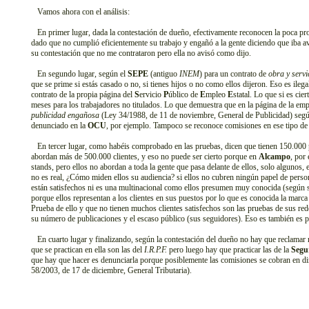
Vamos ahora con el análisis:
En primer lugar, dada la contestación de dueño, efectivamente reconocen la poca pr
dado que no cumplió eficientemente su trabajo y engañó a la gente diciendo que iba a
su contestación que no me contrataron pero ella no avisó como dijo.
En segundo lugar, según el
SEPE
(antiguo
INEM
) para un contrato de
obra y servi
que se prime si estás casado o no, si tienes hijos o no como ellos dijeron. Eso es ile
contrato de la propia página del
S
ervicio
P
úblico de
E
mpleo
E
statal. Lo que si es cie
meses para los trabajadores no titulados. Lo que demuestra que en la página de la em
publicidad engañosa
(Ley 34/1988, de 11 de noviembre, General de Publicidad) según
denunciado en la
OCU
, por ejemplo. Tampoco se reconoce comisiones en ese tipo de c
En tercer lugar, como habéis comprobado en las pruebas, dicen que tienen 150.000 
abordan más de 500.000 clientes, y eso no puede ser cierto porque en
Alcampo
, por
stands, pero ellos no abordan a toda la gente que pasa delante de ellos, solo algunos, 
no es real, ¿Cómo miden ellos su audiencia? si ellos no cubren ningún papel de persona
están satisfechos ni es una multinacional como ellos presumen muy conocida (según 
porque ellos representan a los clientes en sus puestos por lo que es conocida la marca
Prueba de ello y que no tienen muchos clientes satisfechos son las pruebas de sus rede
su número de publicaciones y el escaso público (sus seguidores). Eso es también es 
En cuarto lugar y finalizando, según la contestación del dueño no hay que reclamar
que se practican en ella son las del
I.R.P.F.
pero luego hay que practicar las de la
Segu
que hay que hacer es denunciarla porque posiblemente las comisiones se cobran en 
58/2003, de 17 de diciembre, General Tributaria).