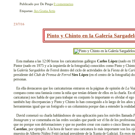
Publicado por De Pinga
0 comentarios
Etiquetas:
Ars Gratia Artis
23/7/16
Pinto y Chinto en la Galería Sargadel
Esta mañana a las 12:00 horas los caricaturistas gallegos
Carlos López
(nado en 196
Pintor (nado en 1975 y a la izquierda de la fotografía) conocidos como Pinto y Chint
la
Galería Sargadelos
de Ferrol dentro del ciclo de actividades de la
Fiesta de la Car
presidente del
Club de Prensa de Ferrol
Siro López
(en el centro de la fotografía) d
personas.
En ella destacaron que los caricaturistas entraron en la páginas de opinión de
La Voz
compara como una fantasía como la niña que tenían delante de ellos en la charla. En el
caricaturas) nos habla de que para trabajar en conjunto lo importante es olvidar el e
también hay discrepancias y Pinto y Chinto lo han conseguido a lo largo de los años 
herramientas igual que un fotógrafo o un columnista porque dan a entender la realidad p
David comenzó su charla hablándonos de una aplicación para los móviles llamada
P
Instagram
y se comentaba en las redes sociales que puede ser el fin de los profesional
que no porque son deformaciones y que no pueden crear con cuatro o cinco líneas unas
Castelao
, por ejemplo. A la hora de hacer una caricatura lo más importante son los
oj
muestra de Alberto Núñez Feijó (actual presidente de la Xunta de Galicia). En esos m