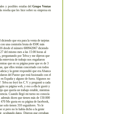
es y posibles estafas del
Grupo Ventas
la reseña que les hice sobre su empresa en
 diciendo que era para la venta de tarjetas
a) con una comisión bruta de 850€ más
 2016 desde el número 600942067 diciendo
l 27 del mismo mes a las 15:00 horas al
ra, preguntando por Telva y me dijeron que
la entrevista de trabajo nos engañaron
entras que en su página pone que es de 3
tas, que ellos tenían concertado con todos
alicia y la gente respondió que era Abanca
daron del Pastor que está fusionado con el
y en España y alguno de fuera. Algunos no
.V. Telva no leyó los C.V. y preguntó a cada
gún su página web, y eso a ella le gustó y
ijo que quería un trabajo estable, mientras
nencia. Cuando llegó mi turno no conocía
s, además dicen que tienen más de 150.000
en 470 Me gusta en su página de facebook,
ue solo tienen 310 seguidores. Yo le
e si pero no lo había dicho a la gente
ir, ocultando datos. Dijeron que cerraban