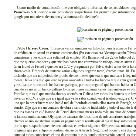
Como medio de comunicación me veo obligado a informar de las actividades ilegal
Proactivas S.A.
devido a sus actividades sospechosas. En primer lugar informar de 
google por una oferta de empleo y la contestación del dueño:
Pablo Herrero Coira
: "Pusieron varios anuncios en Infojobs para la zona de Ferrol
de crédito en un stand en centros comerciales (En este caso era Alcampo según Telv
comisiones y les envié una solicitud de empleo. Me llamaron el día 22 de Julio del
que me querían conocer y que me iban hacer una entrevista de trabajo, que asistiera e
Gran Hotel de Ferrol y que llevara C.V. y preguntara por Telva. Asistí antes de la ho
ahora venía. Después de juntarse varios (algunos llegaron tarde) éramos unos 10. En 
diciendo que era un período de prueba de dos meses que era lo que marcaba la ley, mi
meses. Telva nos dijo que eran tarjetas asociadas a todos los bancos y que eran gratui
y resulta que no conocía los bancos gallegos, por eso preguntó qué bancos había en G
cuando ya no es un banco gallego lo dirigen unos sudamericanos, sin embargo se olvi
Popular que es el que manda ahora y además en Galicia hay todos los bancos que ha
llevaron el C.V. y dijo que era igual que ya lo sabía cuándo en el teléfono exigía el C
uno que lo describiera y uno habló mal de Iberdrola cuando ellos tratan de Energía, se
sonrió. Dijo que era un contrato de obra y servicio no indefinido y todo el mundo le d
que los stands en el Alcampo de Ferrol dura unos meses nada más, no años de perma
la famosa multinacional Olympus de cámaras de fotos, uno de mis anteriores trabajo
clientes al año satisfechos según su página web y resulta que al día de hoy solo tien
por lo que sospecho que mienten, además en twitter siguen a 409 personas mientras q
pregunté que por el tipo de contrato daban de Alta en la Seguridad Social y ella dijo qu
como si todos conociesen el tipo de contrato que es dando información parcial, es dec