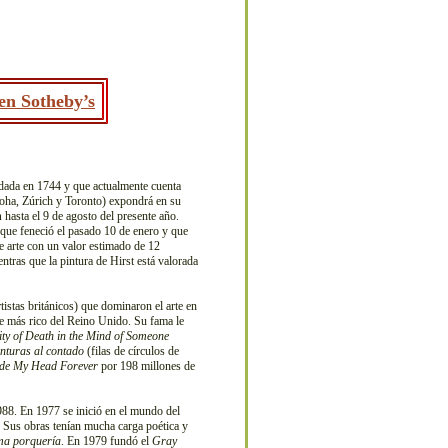
en Sotheby’s
dada en 1744 y que actualmente cuenta
ha, Zúrich y Toronto) expondrá en su
n
hasta el 9 de agosto del presente año.
que feneció el pasado 10 de enero y que
e arte con un valor estimado de 12
entras que la pintura de Hirst está valorada
tistas británicos) que dominaron el arte en
ve más rico del Reino Unido. Su fama le
ity of Death in the Mind of Someone
inturas al contado
(filas de círculos de
side My Head Forever
por 198 millones de
988. En 1977 se inició en el mundo del
. Sus obras tenían mucha carga poética y
ma porquería
. En 1979 fundó el
Gray