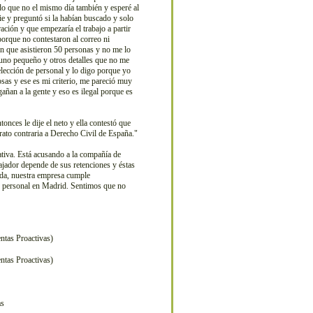
ndo que no el mismo día también y esperé al
ie y preguntó si la habían buscado y solo
ción y que empezaría el trabajo a partir
 porque no contestaron al correo ni
ón que asistieron 50 personas y no me lo
 uno pequeño y otros detalles que no me
selección de personal y lo digo porque yo
sas y ese es mi criterio, me pareció muy
añan a la gente y eso es ilegal porque es
nces le dije el neto y ella contestó que
trato contraria a Derecho Civil de España."
ativa. Está acusando a la compañía de
ajador depende de sus retenciones y éstas
enda, nuestra empresa cumple
e personal en Madrid. Sentimos que no