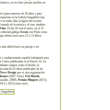
ricatura y no en fotos porque pueden ser
iro
(para menores de 20 años y para
expuestas en la Galería Sargadelos (las
 en todas ellas la figura del escritor
el mundo de la música y el cine, también
Vilas
. El día 30 será el cierre, no el 31
 editorial gallega
Xerais
con Pinto como
 que deben tener unos 12 o 13 libros
más difícil hacer un paisaje o un
ico y multipremiado español trabajando para
on Carlos publicando en el
Diario 16
,
La
adelante campos como el diseño, la
n total de 63 obras publicadas de las
f News Design
que es una organización
 Humor
(2007, Fene),
Frei Martín
acaldo, 2008),
Premio Mingote
(2013),
013 y 2015) entre otros.