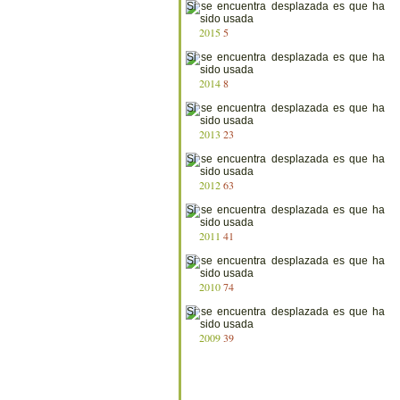
2015
5
2014
8
2013
23
2012
63
2011
41
2010
74
2009
39