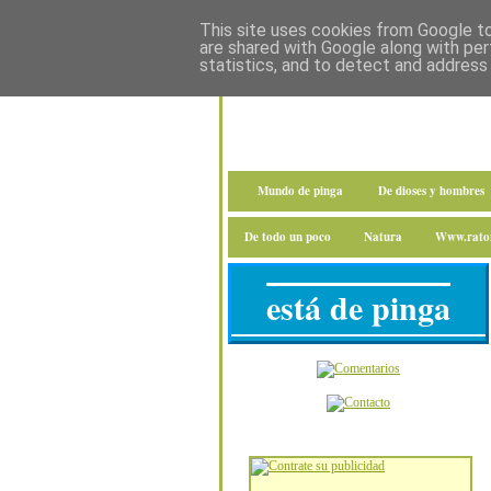
This site uses cookies from Google to 
are shared with Google along with per
statistics, and to detect and address
Mundo de pinga
De dioses y hombres
De todo un poco
Natura
Www.raton
está de pinga