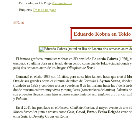
Publicado por De Pinga
8 comentarios
Etiquetas:
De todo un poco
25/7/16
Eduardo Kobra en Tokio
El famoso grafitero, muralista y obras en 3D brasileño
Eduardo Cobras
(1976), a
ejecutado su última obra en el tejado de un centro comercial de Tokio (ciudad donde 
país) dos semanas antes de los
Juegos Olímpicos de Brasil
.
Comenzó en el año 1987 con 11 años, pero no se hizo famoso hasta que creó el
Mu
Otra de sus grandes obras es el mural de piloto de
Fórmula 1
Ayrton Senna
, donde 
(fundado en 1995 y con doce artistas) desde las 8 de las mañana hasta las 7 de la tard
donde muestra colores muy vivos y triangulares (característica del artista). Además de
sus proyectos llegaron más lejos a países como
Sudamérica
,
Inglaterra
,
Francia
,
Es
y
Polonia
.
En el 2011 fue premiado en el
Festival Chalk de Florida
, el mayor evento de arte 3
Museo Street Art
junto a artistas como
Gaia
,
Gawd
,
Enzo
y
Pedro Delgado
entre ot
en la
Galería Dorothy Circus
en Roma.