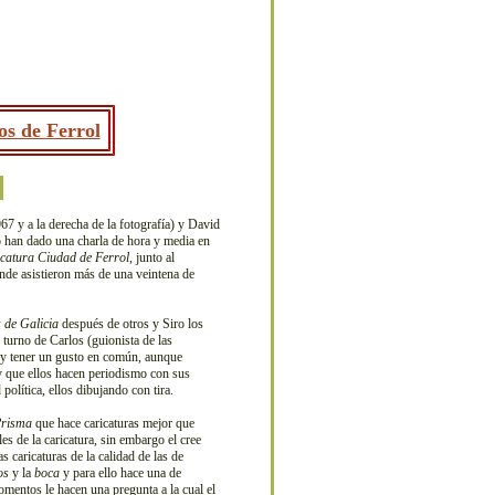
os de Ferrol
7 y a la derecha de la fotografía) y David
o han dado una charla de hora y media en
icatura Ciudad de Ferrol
, junto al
onde asistieron más de una veintena de
 de Galicia
después de otros y Siro los
 turno de Carlos (guionista de las
go y tener un gusto en común, aunque
y que ellos hacen periodismo con sus
olítica, ellos dibujando con tira.
risma
que hace caricaturas mejor que
es de la caricatura, sin embargo el cree
 caricaturas de la calidad de las de
os
y la
boca
y para ello hace una de
omentos le hacen una pregunta a la cual el