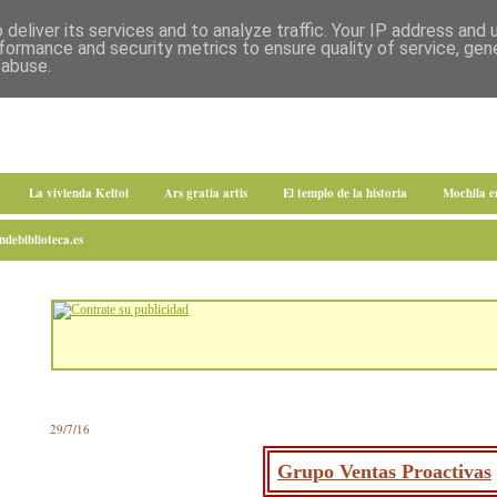
deliver its services and to analyze traffic. Your IP address and
formance and security metrics to ensure quality of service, ge
 abuse.
La vivienda Keltoi
Ars gratia artis
El templo de la historia
Mochila 
debiblioteca.es
29/7/16
Grupo Ventas Proactivas