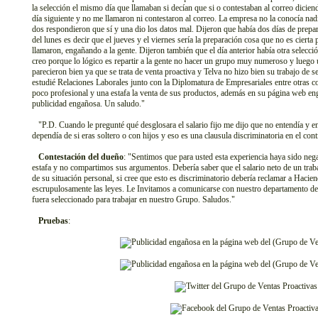
la selección el mismo día que llamaban si decían que si o contestaban al correo dicie
día siguiente y no me llamaron ni contestaron al correo. La empresa no la conocía nad
dos respondieron que sí y una dio los datos mal. Dijeron que había dos días de prepara
del lunes es decir que el jueves y el viernes sería la preparación cosa que no es cierta
llamaron, engañando a la gente. Dijeron también que el día anterior había otra selecci
creo porque lo lógico es repartir a la gente no hacer un grupo muy numeroso y luego
parecieron bien ya que se trata de venta proactiva y Telva no hizo bien su trabajo de 
estudié Relaciones Laborales junto con la Diplomatura de Empresariales entre otras co
poco profesional y una estafa la venta de sus productos, además en su página web eng
publicidad engañosa. Un saludo."
"P.D. Cuando le pregunté qué desglosara el salario fijo me dijo que no entendía y ento
dependía de si eras soltero o con hijos y eso es una clausula discriminatoria en el con
Contestación del dueño
: "Sentimos que para usted esta experiencia haya sido neg
estafa y no compartimos sus argumentos. Debería saber que el salario neto de un trab
de su situación personal, si cree que esto es discriminatorio debería reclamar a Haci
escrupulosamente las leyes. Le Invitamos a comunicarse con nuestro departamento d
fuera seleccionado para trabajar en nuestro Grupo. Saludos."
Pruebas
: