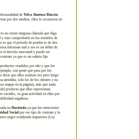
ofesionalidad de
Telva Jiménez Rincón
visar por dos medios, ellos lo reconocen en
cio
no existe ninguna cláusula que diga
gal y sino comprobarlo en los modelos de
rto es que el período de prueba es de dos
presa informan mal y eso es un delito de
 el derecho mercantil y puede ser
ontrato ya que es un salario fijo.
productos vendidos por año y que los
 ejemplo, son gente que pasa por los
es decir que ellos
estiman
eso pero luego
 atendida, solo los de los clientes y no
sus mapas en la página), más que nada
 del producto que ellos representan.
s sociales, su gran actividad en ellas por
publicidad engañosa.
 nada en
Hacienda
ya que las retenciones
ridad Social
por ese tipo de contrato y lo
dinero negro evadiendo impuestos (Ley