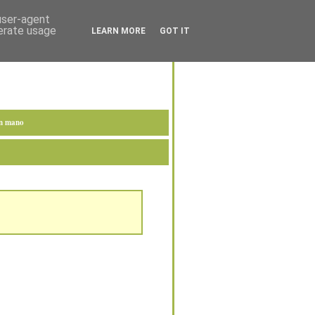
 user-agent
nerate usage
LEARN MORE
GOT IT
en mano