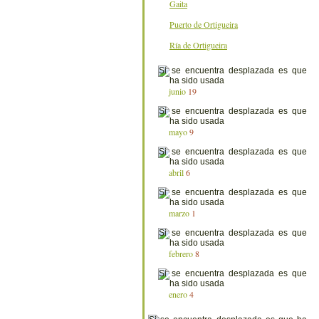
Gaita
Puerto de Ortigueira
Ría de Ortigueira
junio
19
mayo
9
abril
6
marzo
1
febrero
8
enero
4