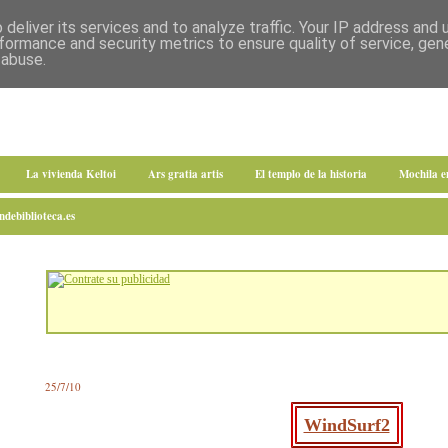
deliver its services and to analyze traffic. Your IP address and
formance and security metrics to ensure quality of service, ge
 abuse.
La vivienda Keltoi
Ars gratia artis
El templo de la historia
Mochila 
debiblioteca.es
25/7/10
WindSurf2