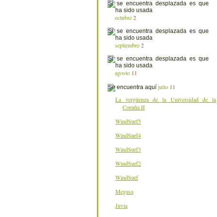
octubre
2
septiembre
2
agosto
11
julio
11
La vergüenza de la Universidad de la
Coruña II
WindSurf5
WindSurf4
WindSurf3
WindSurf2
WindSurf
Megasa
Juvia