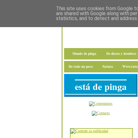
This site uses cookies from Google to 
are shared with Google along with per
statistics, and to detect and address
Mundo de pinga
De dioses y hombres
De todo un poco
Natura
Www.raton
está de pinga