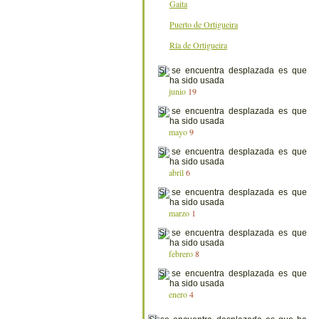
Gaita
Puerto de Ortigueira
Ría de Ortigueira
junio
19
mayo
9
abril
6
marzo
1
febrero
8
enero
4