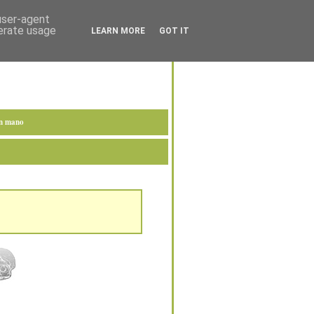
 user-agent
nerate usage
LEARN MORE
GOT IT
en mano