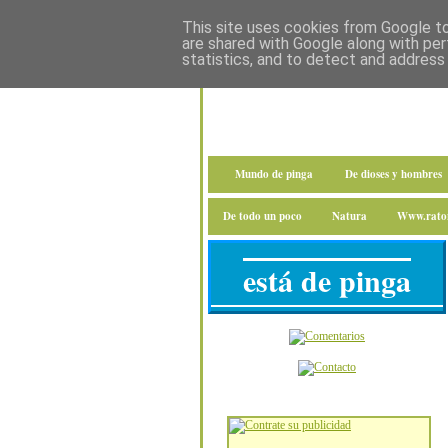
This site uses cookies from Google to 
are shared with Google along with per
statistics, and to detect and address
Mundo de pinga
De dioses y hombres
De todo un poco
Natura
Www.raton
está de pinga