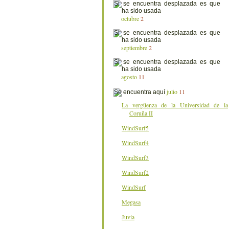
octubre
2
septiembre
2
agosto
11
julio
11
La vergüenza de la Universidad de la
Coruña II
WindSurf5
WindSurf4
WindSurf3
WindSurf2
WindSurf
Megasa
Juvia