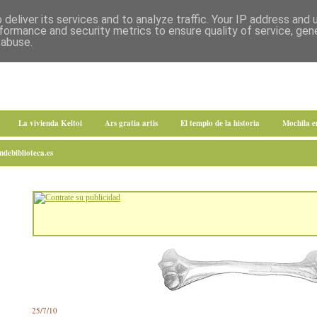
deliver its services and to analyze traffic. Your IP address and
formance and security metrics to ensure quality of service, ge
 abuse.
La vivienda Keltoi
Ars gratia artis
El templo de la historia
Mochila 
debiblioteca.es
25/7/10