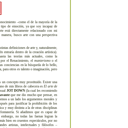
onocimiento –como el de la mayoría de la
n tipo de emoción, ya que soy incapaz de
rte está directamente relacionado con mi
a manera, busco arte con una perspectiva
ntas definiciones de arte y, naturalmente,
 entraría dentro de la creación artística).
hasta las teorías más actuales, como la
 por el Renacimiento, el
manierismo
o el
ras conciencias en la búsqueda de lo bello,
a, para otros es talento o imaginación, pero
 un concepto muy prostituido. Existe una
 uno de mis libros de cabecera es
El arte de
nsual
JOT DOWN
(la cual les recomiendo
lavante
que me dio mucho que pensar, en
Dejemos a un lado los argumentos morales y
ués para justificar la prohibición de los
ca y muy distinta a la de otras disciplinas
fontanería. Si añadimos que es capaz de
 embargo, no todas las faenas logran la
 más bien en cruentos espectáculos, por no
ndes artistas, intelectuales y filósofos –