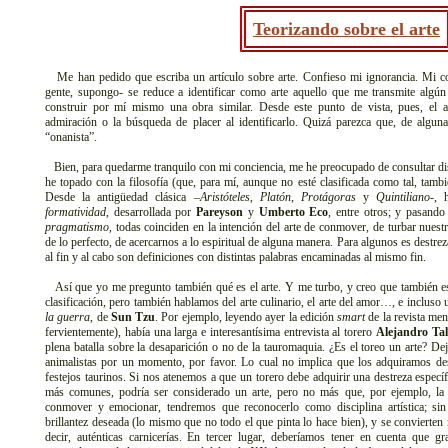
Teorizando sobre el arte
Me han pedido que escriba un artículo sobre arte. Confieso mi ignorancia. Mi c
gente, supongo- se reduce a identificar como arte aquello que me transmite algú
construir por mí mismo una obra similar. Desde este punto de vista, pues, el a
admiración o la búsqueda de placer al identificarlo. Quizá parezca que, de algun
“onanista”.
Bien, para quedarme tranquilo con mi conciencia, me he preocupado de consultar disti
he topado con la filosofía (que, para mí, aunque no esté clasificada como tal, también
Desde la antigüedad clásica –
Aristóteles
,
Platón
,
Protágoras
y
Quintiliano
-, 
formatividad
, desarrollada por
Pareyson
y
Umberto Eco
, entre otros; y pasando
pragmatismo
, todas coinciden en la intención del arte de conmover, de turbar nuest
de lo perfecto, de acercarnos a lo espiritual de alguna manera. Para algunos es destrez
al fin y al cabo son definiciones con distintas palabras encaminadas al mismo fin.
Así que yo me pregunto también qué es el arte. Y me turbo, y creo que también es
clasificación, pero también hablamos del arte culinario, el arte del amor…, e incluso
la guerra
, de
Sun Tzu
. Por ejemplo, leyendo ayer la edición
smart
de la revista me
fervientemente), había una larga e interesantísima entrevista al torero
Alejandro Ta
plena batalla sobre la desaparición o no de la tauromaquia. ¿Es el toreo un arte? 
animalistas por un momento, por favor. Lo cual no implica que los adquiramos desp
festejos taurinos. Si nos atenemos a que un torero debe adquirir una destreza específi
más comunes, podría ser considerado un arte, pero no más que, por ejemplo, la 
conmover y emocionar, tendremos que reconocerlo como disciplina artística; sin
brillantez deseada (lo mismo que no todo el que pinta lo hace bien), y se convierten
decir, auténticas carnicerías. En tercer lugar, deberíamos tener en cuenta que gra