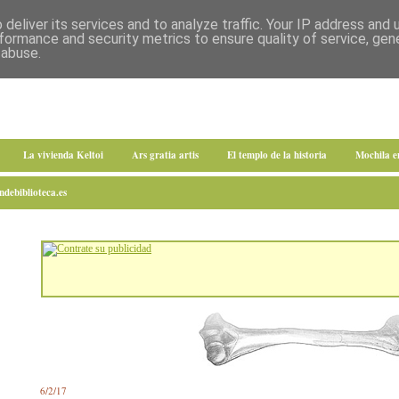
deliver its services and to analyze traffic. Your IP address and
formance and security metrics to ensure quality of service, ge
 abuse.
La vivienda Keltoi
Ars gratia artis
El templo de la historia
Mochila 
debiblioteca.es
6/2/17