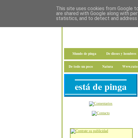
This site uses cookies from Google to 
are shared with Google along with per
statistics, and to detect and address
Mundo de pinga
De dioses y hombres
De todo un poco
Natura
Www.raton
está de pinga