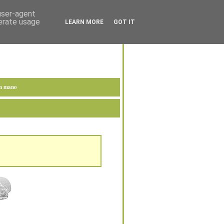
 user-agent
nerate usage
LEARN MORE
GOT IT
en mano