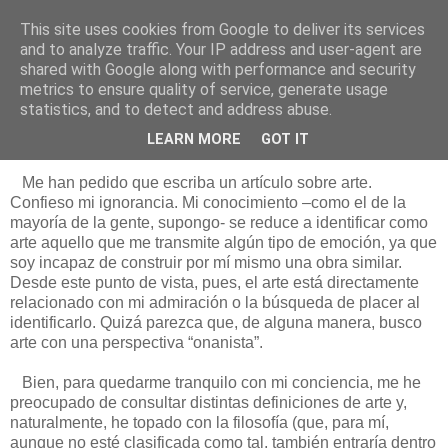
This site uses cookies from Google to deliver its services
Está de pinga
and to analyze traffic. Your IP address and user-agent are
shared with Google along with performance and security
metrics to ensure quality of service, generate usage
statistics, and to detect and address abuse.
6/2/17
Teorizando sobre el arte
LEARN MORE
GOT IT
Me han pedido que escriba un artículo sobre arte.
Confieso mi ignorancia. Mi conocimiento –como el de la
mayoría de la gente, supongo- se reduce a identificar como
arte aquello que me transmite algún tipo de emoción, ya que
soy incapaz de construir por mí mismo una obra similar.
Desde este punto de vista, pues, el arte está directamente
relacionado con mi admiración o la búsqueda de placer al
identificarlo. Quizá parezca que, de alguna manera, busco
arte con una perspectiva “onanista”.
Bien, para quedarme tranquilo con mi conciencia, me he
preocupado de consultar distintas definiciones de arte y,
naturalmente, he topado con la filosofía (que, para mí,
aunque no esté clasificada como tal, también entraría dentro