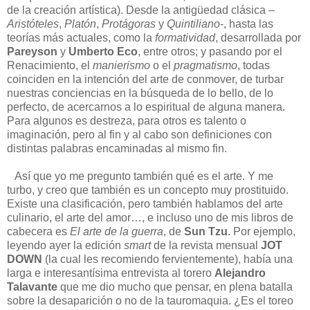
de la creación artística). Desde la antigüedad clásica –
Aristóteles
,
Platón
,
Protágoras
y
Quintiliano
-, hasta las
teorías más actuales, como la
formatividad
, desarrollada por
Pareyson
y
Umberto Eco
, entre otros; y pasando por el
Renacimiento, el
manierismo
o el
pragmatismo
, todas
coinciden en la intención del arte de conmover, de turbar
nuestras conciencias en la búsqueda de lo bello, de lo
perfecto, de acercarnos a lo espiritual de alguna manera.
Para algunos es destreza, para otros es talento o
imaginación, pero al fin y al cabo son definiciones con
distintas palabras encaminadas al mismo fin.
Así que yo me pregunto también qué es el arte. Y me
turbo, y creo que también es un concepto muy prostituido.
Existe una clasificación, pero también hablamos del arte
culinario, el arte del amor…, e incluso uno de mis libros de
cabecera es
El arte de la guerra
, de
Sun Tzu
. Por ejemplo,
leyendo ayer la edición
smart
de la revista mensual
JOT
DOWN
(la cual les recomiendo fervientemente), había una
larga e interesantísima entrevista al torero
Alejandro
Talavante
que me dio mucho que pensar, en plena batalla
sobre la desaparición o no de la tauromaquia. ¿Es el toreo