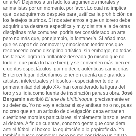
un arte? Dejemos a un lado los argumentos morales y
animalistas por un momento, por favor. Lo cual no implica
que los adquiramos después para justificar la prohibición de
los festejos taurinos. Si nos atenemos a que un torero debe
adquirir una destreza específica y muy distinta a la de otras
disciplinas más comunes, podría ser considerado un arte,
pero no más que, por ejemplo, la fontanería. Si añadimos
que es capaz de conmover y emocionar, tendremos que
reconocerlo como disciplina artística; sin embargo, no todas
las faenas logran la brillantez deseada (lo mismo que no
todo el que pinta lo hace bien), y se convierten más bien en
cruentos espectáculos, por no decir, auténticas carnicerías.
En tercer lugar, deberíamos tener en cuenta que grandes
artistas, intelectuales y filósofos –especialmente de la
primera mitad del siglo XX- han considerado la figura del
toro y su lidia como fuente de inspiración para su obra.
José
Bergamín
escribió
El arte de birlibirloque
, precisamente en
su defensa. Yo no voy a aclarar si soy antitaurino o no, pues
no creo que en un artículo de divulgación deba entrar en
cuestiones morales particulares; simplemente lanzo el tema
al debate. A fin de cuentas, conozco gente que considera
arte el fútbol, el boxeo, la equitación o la papiroflexia. Yo
también busco conmover, pero no me considero un artista.