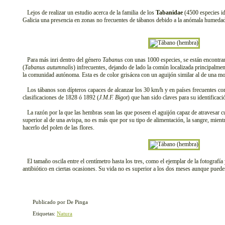
Lejos de realizar un estudio acerca de la familia de los
Tabanidae
(4500 especies id
Galicia una presencia en zonas no frecuentes de tábanos debido a la anómala humedad 
Para más inri dentro del género
Tabanus
con unas 1000 especies, se están encontran
(
Tabanus autumnalis
) infrecuentes, dejando de lado la común localizada principalme
la comunidad autónoma. Esta es de color grisácea con un aguijón similar al de una mo
Los tábanos son dípteros capaces de alcanzar los 30 km/h y en países frecuentes 
clasificaciones de 1828 ó 1892 (
J.M.F. Bigot
) que han sido claves para su identificaci
La razón por la que las hembras sean las que poseen el aguijón capaz de atravesar cu
superior al de una avispa, no es más que por su tipo de alimentación, la sangre, mien
hacerlo del polen de las flores.
El tamaño oscila entre el centímetro hasta los tres, como el ejemplar de la fotografía 
antibiótico en ciertas ocasiones. Su vida no es superior a los dos meses aunque pueden
Publicado por De Pinga
Etiquetas:
Natura