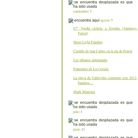
septiembre
7
agosto
7
67ª Vuelta ciclista a España (Santiago-
Ferrol)
More Light Painting
Castillo de San Carlos en la ría de Ferrol
Los tábanos autumnalis
Planetario de La Coruña
La playa de Valdoviño comparte este 2012,
bandera ...
Mark Mancina
julio
3
junio
11