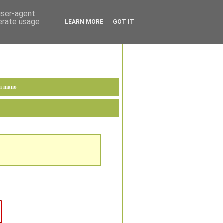
 user-agent
nerate usage
LEARN MORE
GOT IT
en mano