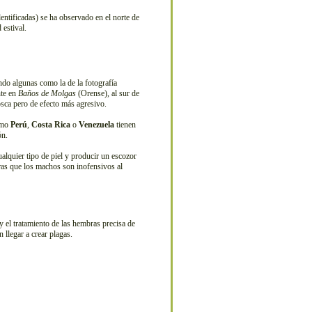
entificadas) se ha observado en el norte de
estival.
do algunas como la de la fotografía
nte en
Baños de Molgas
(Orense), al sur de
sca pero de efecto más agresivo.
como
Perú
,
Costa Rica
o
Venezuela
tienen
ón.
alquier tipo de piel y producir un escozor
tras que los machos son inofensivos al
y el tratamiento de las hembras precisa de
 llegar a crear plagas.