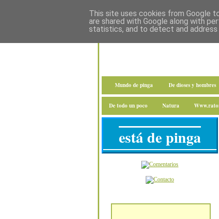
This site uses cookies from Google to 
are shared with Google along with per
statistics, and to detect and address
Mundo de pinga
De dioses y hombres
De todo un poco
Natura
Www.raton
está de pinga