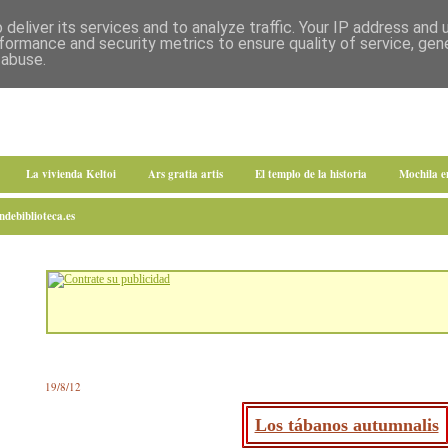
deliver its services and to analyze traffic. Your IP address and
formance and security metrics to ensure quality of service, ge
 abuse.
La vivienda Keltoi
Ars gratia artis
El templo de la historia
Mochila 
debiblioteca.es
19/8/12
Los tábanos autumnalis