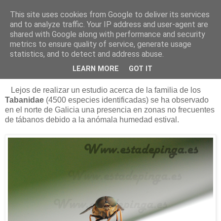
This site uses cookies from Google to deliver its services
Está de pinga
and to analyze traffic. Your IP address and user-agent are
shared with Google along with performance and security
metrics to ensure quality of service, generate usage
statistics, and to detect and address abuse.
19/8/12
Los tábanos autumnalis
LEARN MORE
GOT IT
Lejos de realizar un estudio acerca de la familia de los
Tabanidae
(4500 especies identificadas) se ha observado
en el norte de Galicia una presencia en zonas no frecuentes
de tábanos debido a la anómala humedad estival.