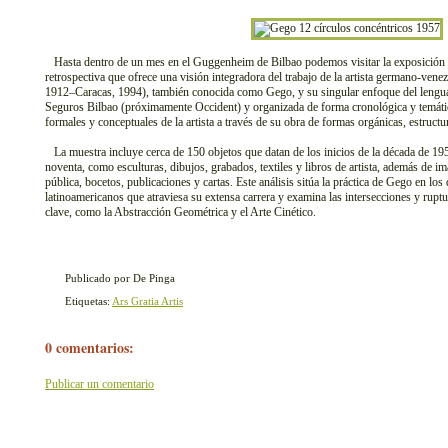
Hasta dentro de un mes en el Guggenheim de Bilbao podemos visitar la exposición 
retrospectiva que ofrece una visión integradora del trabajo de la artista germano-v
1912–Caracas, 1994), también conocida como Gego, y su singular enfoque del lenguaj
Seguros Bilbao (próximamente Occident) y organizada de forma cronológica y temática
formales y conceptuales de la artista a través de su obra de formas orgánicas, estructu
La muestra incluye cerca de 150 objetos que datan de los inicios de la década de 195
noventa, como esculturas, dibujos, grabados, textiles y libros de artista, además de i
pública, bocetos, publicaciones y cartas. Este análisis sitúa la práctica de Gego en los 
latinoamericanos que atraviesa su extensa carrera y examina las intersecciones y rup
clave, como la Abstracción Geométrica y el Arte Cinético.
Publicado por De Pinga
Etiquetas:
Ars Gratia Artis
0 comentarios:
Publicar un comentario