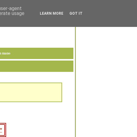
 user-agent
nerate usage
LEARN MORE
GOT IT
en mano
”