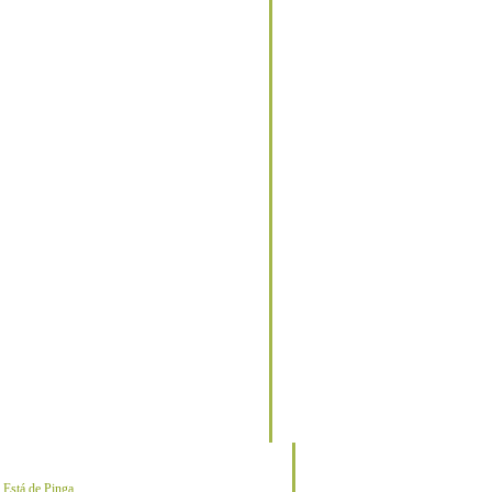
o
Está de Pinga