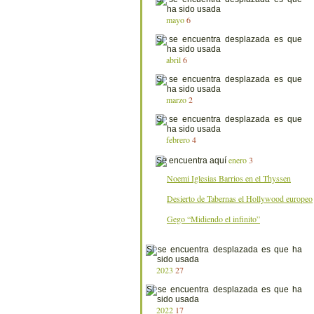
mayo
6
abril
6
marzo
2
febrero
4
enero
3
Noemi Iglesias Barrios en el Thyssen
Desierto de Tabernas el Hollywood europeo
Gego “Midiendo el infinito”
2023
27
2022
17