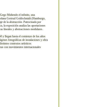
Gego Midiendo el infinito, una
enezolana Gertrud Goldschmidt (Hamburgo,
e de la abstracción. Patrocinada por
, la exposición analiza las aportaciones
ras lineales y abstracciones modulares.
0 y llegan hasta el comienzo de los años
mágenes fotográficas de instalaciones y obra
distintos contextos artísticos
turas con movimientos internacionales