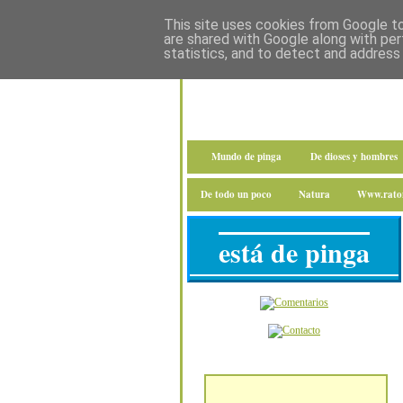
This site uses cookies from Google to 
are shared with Google along with per
statistics, and to detect and address
Mundo de pinga
De dioses y hombres
De todo un poco
Natura
Www.raton
está de pinga