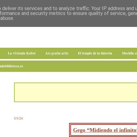
deliver its services and to analyze traffic. Your IP address and
formance and security metrics to ensure quality of service, ge
 abuse.
La vivienda Keltoi
Ars gratia artis
El templo de la historia
Mochila 
debiblioteca.es
3/1/24
Gego “Midiendo el infinito