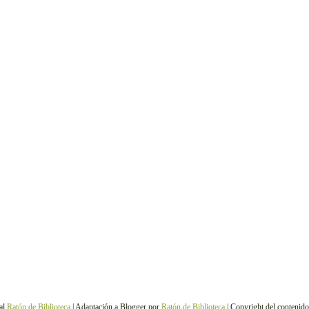
al
Ratón de Biblioteca
| Adaptación a Blogger por
Ratón de Biblioteca
| Copyright del contenid