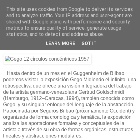
This site uses cookies from Google to deliver its services
Está de pinga
and to analyze traffic. Your IP address and user-agent are
shared with Google along with performance and security
metrics to ensure quality of service, generate usage
statistics, and to detect and address abuse.
3/1/24
Gego “Midiendo el infinito”
LEARN MORE
GOT IT
Hasta dentro de un mes en el Guggenheim de Bilbao
podemos visitar la exposición Gego Midiendo el infinito, una
retrospectiva que ofrece una visión integradora del trabajo
de la artista germano-venezolana Gertrud Goldschmidt
(Hamburgo, 1912–Caracas, 1994), también conocida como
Gego, y su singular enfoque del lenguaje de la abstracción.
Patrocinada por Seguros Bilbao (próximamente Occident) y
organizada de forma cronológica y temática, la exposición
analiza las aportaciones formales y conceptuales de la
artista a través de su obra de formas orgánicas, estructuras
lineales y abstracciones modulares.