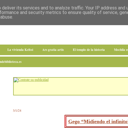
deliver its services and to analyze traffic. Your IP address and
formance and security metrics to ensure quality of service, ge
 abuse.
La vivienda Keltoi
Ars gratia artis
El templo de la historia
Mochila 
debiblioteca.es
3/1/24
Gego “Midiendo el infinito