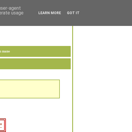
 user-agent
nerate usage
LEARN MORE
GOT IT
en mano
”