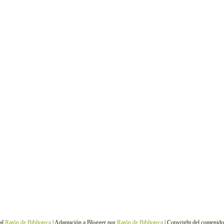
al
Ratón de Biblioteca
| Adaptación a Blogger por
Ratón de Biblioteca
| Copyright del contenid