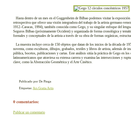
Hasta dentro de un mes en el Guggenheim de Bilbao podemos visitar la exposición 
retrospectiva que ofrece una visión integradora del trabajo de la artista germano-v
1912–Caracas, 1994), también conocida como Gego, y su singular enfoque del lenguaj
Seguros Bilbao (próximamente Occident) y organizada de forma cronológica y temática
formales y conceptuales de la artista a través de su obra de formas orgánicas, estructu
La muestra incluye cerca de 150 objetos que datan de los inicios de la década de 195
noventa, como esculturas, dibujos, grabados, textiles y libros de artista, además de i
pública, bocetos, publicaciones y cartas. Este análisis sitúa la práctica de Gego en los 
latinoamericanos que atraviesa su extensa carrera y examina las intersecciones y rup
clave, como la Abstracción Geométrica y el Arte Cinético.
Publicado por De Pinga
Etiquetas:
Ars Gratia Artis
0 comentarios:
Publicar un comentario