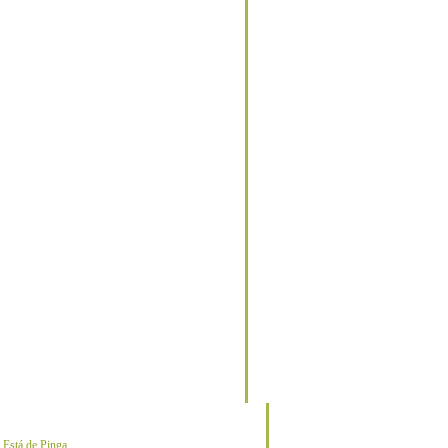
o
Está de Pinga