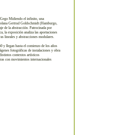
Gego Midiendo el infinito, una
enezolana Gertrud Goldschmidt (Hamburgo,
e de la abstracción. Patrocinada por
, la exposición analiza las aportaciones
ras lineales y abstracciones modulares.
0 y llegan hasta el comienzo de los años
mágenes fotográficas de instalaciones y obra
distintos contextos artísticos
turas con movimientos internacionales