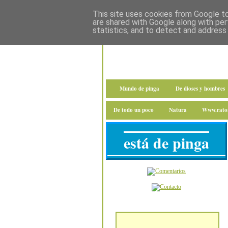
This site uses cookies from Google to 
are shared with Google along with per
statistics, and to detect and address
Mundo de pinga
De dioses y hombres
De todo un poco
Natura
Www.raton
está de pinga