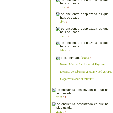
mayo
6
abril
6
marzo
2
febrero
4
enero
3
Noemi Iglesias Barrios en el Thyssen
Desierto de Tabernas el Hollywood europeo
Gego “Midiendo el infinito”
2023
27
2022
17