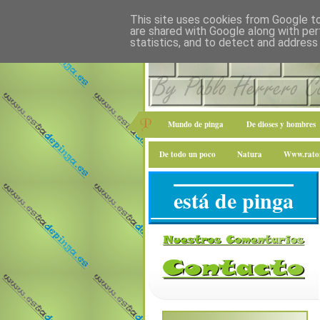
This site uses cookies from Google to 
are shared with Google along with per
statistics, and to detect and address
Mundo de pinga
De dioses y hombres
De todo un poco
Natura
Www.raton
está de pinga