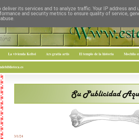
deliver its services and to analyze traffic. Your IP address and
formance and security metrics to ensure quality of service, ge
 abuse.
La vivienda Keltoi
Ars gratia artis
El templo de la historia
Mochila 
debiblioteca.es
3/1/24