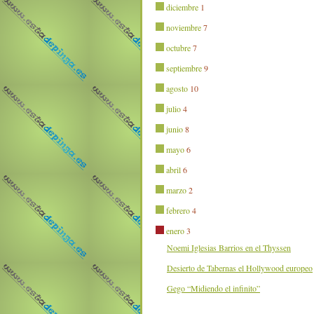
diciembre
1
noviembre
7
octubre
7
septiembre
9
agosto
10
julio
4
junio
8
mayo
6
abril
6
marzo
2
febrero
4
enero
3
Noemi Iglesias Barrios en el Thyssen
Desierto de Tabernas el Hollywood europeo
Gego “Midiendo el infinito”