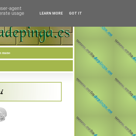
 user-agent
nerate usage
LEARN MORE
GOT IT
en mano