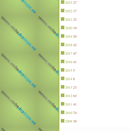
2023
27
2022
17
2021
23
2020
19
2019
29
2018
42
2017
47
2016
41
2015
5
2014
8
2013
23
2012
63
2011
41
2010
74
2009
39