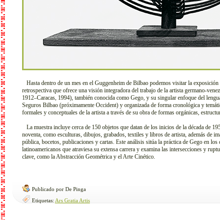
Hasta dentro de un mes en el Guggenheim de Bilbao podemos visitar la exposición 
retrospectiva que ofrece una visión integradora del trabajo de la artista germano-v
1912–Caracas, 1994), también conocida como Gego, y su singular enfoque del lenguaj
Seguros Bilbao (próximamente Occident) y organizada de forma cronológica y temática
formales y conceptuales de la artista a través de su obra de formas orgánicas, estructu
La muestra incluye cerca de 150 objetos que datan de los inicios de la década de 195
noventa, como esculturas, dibujos, grabados, textiles y libros de artista, además de i
pública, bocetos, publicaciones y cartas. Este análisis sitúa la práctica de Gego en los 
latinoamericanos que atraviesa su extensa carrera y examina las intersecciones y rup
clave, como la Abstracción Geométrica y el Arte Cinético.
Publicado por De Pinga
Etiquetas:
Ars Gratia Artis