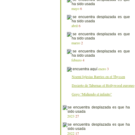
mayo
6
abril
6
marzo
2
febrero
4
enero
3
Noemi Iglesias Barrios en el Thyssen
Desierto de Tabernas el Hollywood europeo
Gego “Midiendo el infinito”
2023
27
2022
17