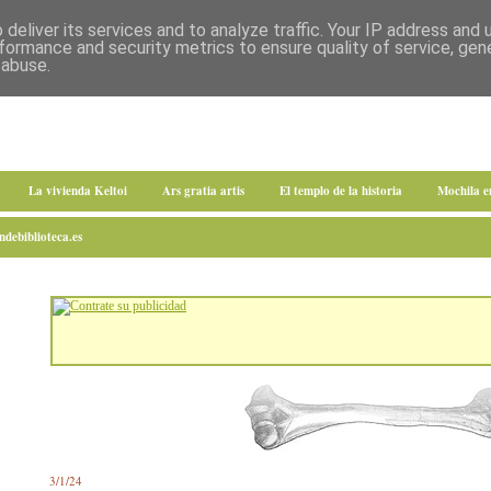
deliver its services and to analyze traffic. Your IP address and
formance and security metrics to ensure quality of service, ge
 abuse.
La vivienda Keltoi
Ars gratia artis
El templo de la historia
Mochila 
debiblioteca.es
3/1/24