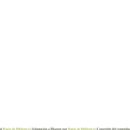
al
Ratón de Biblioteca
| Adaptación a Blogger por
Ratón de Biblioteca
| Copyright del contenid