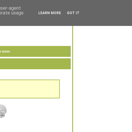
 user-agent
nerate usage
LEARN MORE
GOT IT
en mano