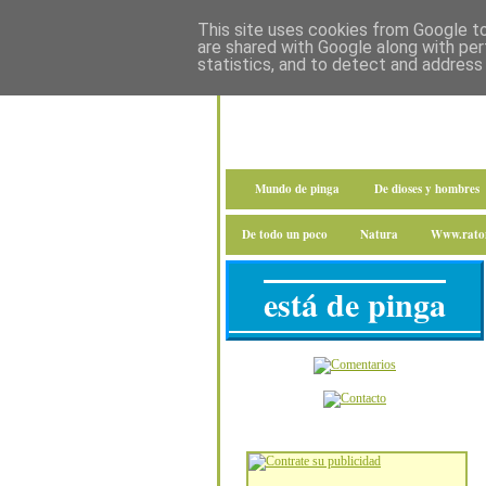
This site uses cookies from Google to 
are shared with Google along with per
statistics, and to detect and address
Mundo de pinga
De dioses y hombres
De todo un poco
Natura
Www.raton
está de pinga