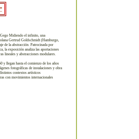
”
Gego Midiendo el infinito, una
enezolana Gertrud Goldschmidt (Hamburgo,
e de la abstracción. Patrocinada por
, la exposición analiza las aportaciones
ras lineales y abstracciones modulares.
0 y llegan hasta el comienzo de los años
mágenes fotográficas de instalaciones y obra
distintos contextos artísticos
turas con movimientos internacionales