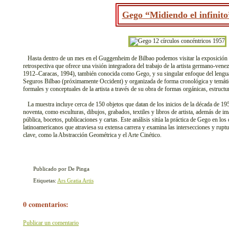
Gego “Midiendo el infinito
Hasta dentro de un mes en el Guggenheim de Bilbao podemos visitar la exposición 
retrospectiva que ofrece una visión integradora del trabajo de la artista germano-v
1912–Caracas, 1994), también conocida como Gego, y su singular enfoque del lenguaj
Seguros Bilbao (próximamente Occident) y organizada de forma cronológica y temática
formales y conceptuales de la artista a través de su obra de formas orgánicas, estructu
La muestra incluye cerca de 150 objetos que datan de los inicios de la década de 195
noventa, como esculturas, dibujos, grabados, textiles y libros de artista, además de i
pública, bocetos, publicaciones y cartas. Este análisis sitúa la práctica de Gego en los 
latinoamericanos que atraviesa su extensa carrera y examina las intersecciones y rup
clave, como la Abstracción Geométrica y el Arte Cinético.
Publicado por De Pinga
Etiquetas:
Ars Gratia Artis
0 comentarios:
Publicar un comentario