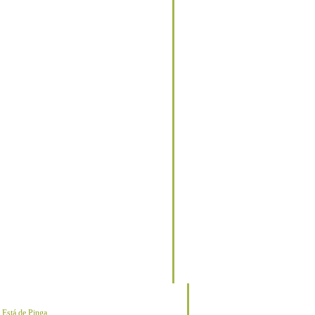
o
Está de Pinga