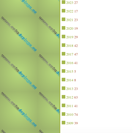
2023
27
2022
17
2021
23
2020
19
2019
29
2018
42
2017
47
2016
41
2015
5
2014
8
2013
23
2012
63
2011
41
2010
74
2009
39