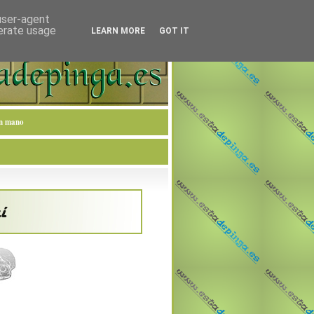
 user-agent
nerate usage
LEARN MORE
GOT IT
en mano