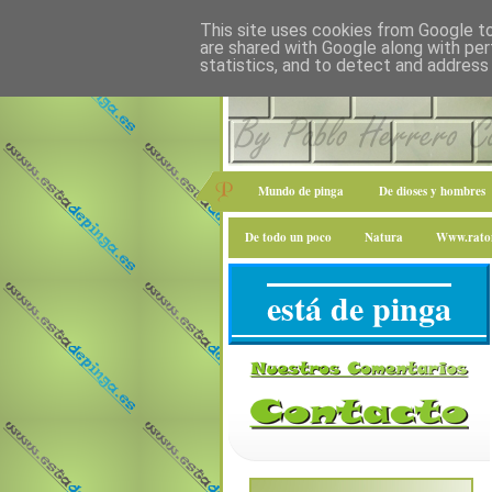
This site uses cookies from Google to 
are shared with Google along with per
statistics, and to detect and address
Mundo de pinga
De dioses y hombres
De todo un poco
Natura
Www.raton
está de pinga