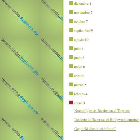
diciembre
1
noviembre
7
octubre
7
septiembre
9
agosto
10
julio
4
junio
8
mayo
6
abril
6
marzo
2
febrero
4
enero
3
Noemi Iglesias Barrios en el Thyssen
Desierto de Tabernas el Hollywood europeo
Gego “Midiendo el infinito”