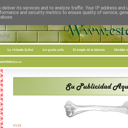
deliver its services and to analyze traffic. Your IP address and
formance and security metrics to ensure quality of service, ge
 abuse.
La vivienda Keltoi
Ars gratia artis
El templo de la historia
Mochila 
debiblioteca.es
3/1/24