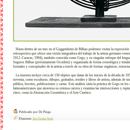
Hasta dentro de un mes en el Guggenheim de Bilbao podemos visitar la exposición 
retrospectiva que ofrece una visión integradora del trabajo de la artista germano-v
1912–Caracas, 1994), también conocida como Gego, y su singular enfoque del lenguaj
Seguros Bilbao (próximamente Occident) y organizada de forma cronológica y temática
formales y conceptuales de la artista a través de su obra de formas orgánicas, estructu
La muestra incluye cerca de 150 objetos que datan de los inicios de la década de 195
noventa, como esculturas, dibujos, grabados, textiles y libros de artista, además de i
pública, bocetos, publicaciones y cartas. Este análisis sitúa la práctica de Gego en los 
latinoamericanos que atraviesa su extensa carrera y examina las intersecciones y rup
clave, como la Abstracción Geométrica y el Arte Cinético.
Publicado por De Pinga
Etiquetas:
Ars Gratia Artis