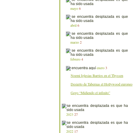
mayo
6
abril
6
marzo
2
febrero
4
enero
3
Noemi Iglesias Barrios en el Thyssen
Desierto de Tabernas el Hollywood europeo
Gego “Midiendo el infinito”
2023
27
2022
17