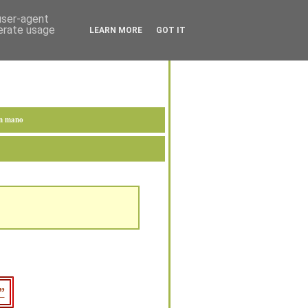
 user-agent
nerate usage
LEARN MORE
GOT IT
en mano
”