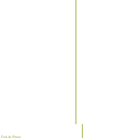
o
Está de Pinga