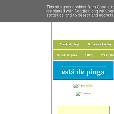
This site uses cookies from Google to 
are shared with Google along with per
statistics, and to detect and address
Mundo de pinga
De dioses y hombres
De todo un poco
Natura
Www.raton
está de pinga