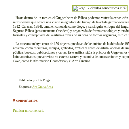
Hasta dentro de un mes en el Guggenheim de Bilbao podemos visitar la exposición 
retrospectiva que ofrece una visión integradora del trabajo de la artista germano-v
1912–Caracas, 1994), también conocida como Gego, y su singular enfoque del lenguaj
Seguros Bilbao (próximamente Occident) y organizada de forma cronológica y temática
formales y conceptuales de la artista a través de su obra de formas orgánicas, estructu
La muestra incluye cerca de 150 objetos que datan de los inicios de la década de 195
noventa, como esculturas, dibujos, grabados, textiles y libros de artista, además de i
pública, bocetos, publicaciones y cartas. Este análisis sitúa la práctica de Gego en los 
latinoamericanos que atraviesa su extensa carrera y examina las intersecciones y rup
clave, como la Abstracción Geométrica y el Arte Cinético.
Publicado por De Pinga
Etiquetas:
Ars Gratia Artis
0 comentarios:
Publicar un comentario