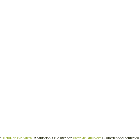
al
Ratón de Biblioteca
| Adaptación a Blogger por
Ratón de Biblioteca
| Copyright del contenid