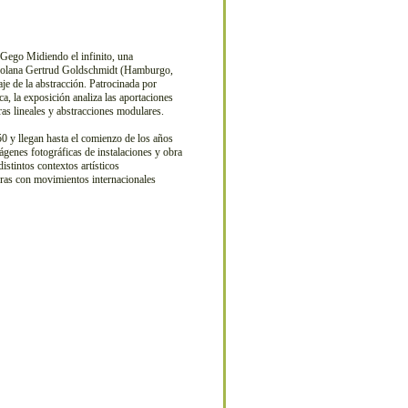
Gego Midiendo el infinito, una
enezolana Gertrud Goldschmidt (Hamburgo,
e de la abstracción. Patrocinada por
, la exposición analiza las aportaciones
ras lineales y abstracciones modulares.
0 y llegan hasta el comienzo de los años
mágenes fotográficas de instalaciones y obra
distintos contextos artísticos
turas con movimientos internacionales