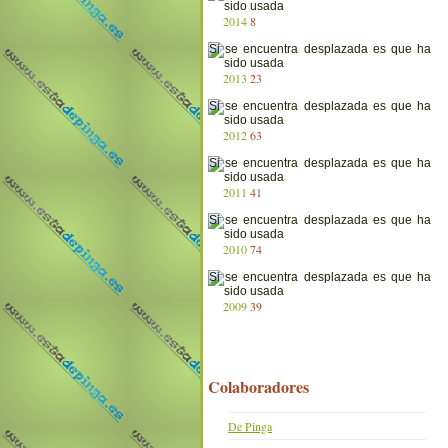
2014
8
2013
23
2012
63
2011
41
2010
74
2009
39
Colaboradores
De Pinga