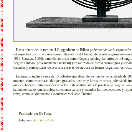
Hasta dentro de un mes en el Guggenheim de Bilbao podemos visitar la exposición 
retrospectiva que ofrece una visión integradora del trabajo de la artista germano-v
1912–Caracas, 1994), también conocida como Gego, y su singular enfoque del lenguaj
Seguros Bilbao (próximamente Occident) y organizada de forma cronológica y temática
formales y conceptuales de la artista a través de su obra de formas orgánicas, estructu
La muestra incluye cerca de 150 objetos que datan de los inicios de la década de 195
noventa, como esculturas, dibujos, grabados, textiles y libros de artista, además de i
pública, bocetos, publicaciones y cartas. Este análisis sitúa la práctica de Gego en los 
latinoamericanos que atraviesa su extensa carrera y examina las intersecciones y rup
clave, como la Abstracción Geométrica y el Arte Cinético.
Publicado por De Pinga
Etiquetas:
Ars Gratia Artis