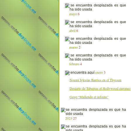
mayo
6
abril
6
marzo
2
febrero
4
enero
3
Noemi Iglesias Barrios en el Thyssen
Desierto de Tabernas el Hollywood europeo
Gego “Midiendo el infinito”
2023
27