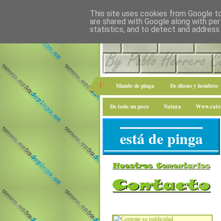
This site uses cookies from Google to 
are shared with Google along with per
statistics, and to detect and address
Mundo de pinga
De dioses y hombres
De todo un poco
Natura
Www.raton
está de pinga