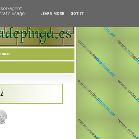
 user-agent
nerate usage
LEARN MORE
GOT IT
en mano