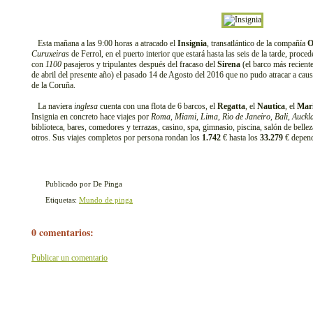
Esta mañana a las 9:00 horas a atracado el
Insignia
, transatlántico de la compañía
O
Curuxeiras
de Ferrol, en el puerto interior que estará hasta las seis de la tarde, proce
con
1100
pasajeros y tripulantes después del fracaso del
Sirena
(el barco más reciente
de abril del presente año) el pasado 14 de Agosto del 2016 que no pudo atracar a causa 
de la Coruña.
La naviera
inglesa
cuenta con una flota de 6 barcos, el
Regatta
, el
Nautica
, el
Mar
Insignia en concreto hace viajes por
Roma
,
Miami
,
Lima
,
Rio de Janeiro
,
Bali
,
Auckl
biblioteca, bares, comedores y terrazas, casino, spa, gimnasio, piscina, salón de bellez
otros. Sus viajes completos por persona rondan los
1.742
€ hasta los
33.279
€ depend
Publicado por De Pinga
Etiquetas:
Mundo de pinga
0 comentarios:
Publicar un comentario