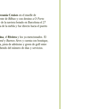
ceania Cruises
en el muelle de
dente de
Bilbao
y con destino a
O Porto
 de la naviera botado en Barcelona el 27
de la niebla y fue directo hacia el puerto
ina
, el
Riviera
y los ya mencionados. El
and
y
Buenos Aires
y cuenta con boutique,
a, pista de atletismo y green de golf entre
iendo del número de días y servicios.