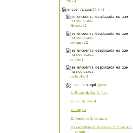
2017
47
2016
41
diciembre
2
noviembre
2
octubre
2
septiembre
2
agosto
7
La Espada de San Eufrasio
El fruto del Nogal
El Insignia
El tiburón de Groenlandia
Un escarabajo chino acaba con Fresnos en
el norte ...