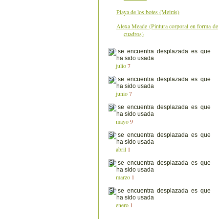
Playa de los botes (Meirás)
Alexa Meade (Pintura corporal en forma de
cuadros)
julio
7
junio
7
mayo
9
abril
1
marzo
1
enero
1