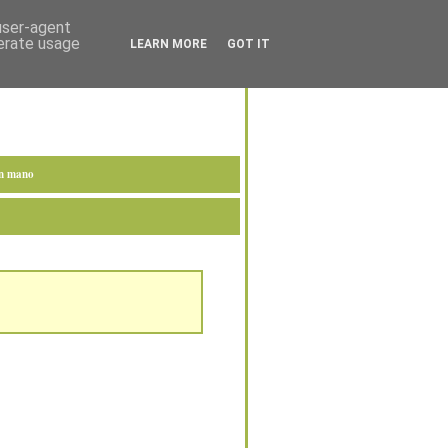
 user-agent
nerate usage
LEARN MORE
GOT IT
en mano