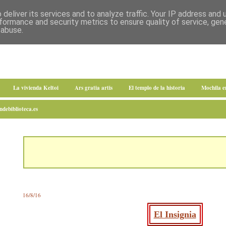
deliver its services and to analyze traffic. Your IP address and
formance and security metrics to ensure quality of service, ge
 abuse.
La vivienda Keltoi
Ars gratia artis
El templo de la historia
Mochila 
debiblioteca.es
16/8/16
El Insignia