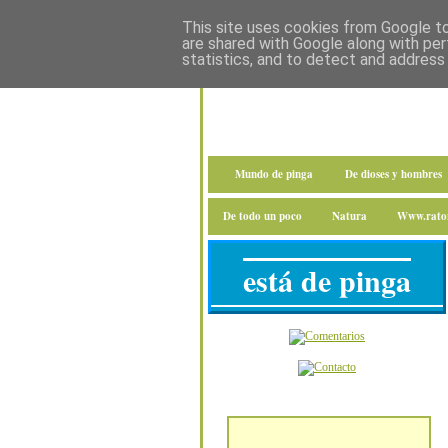
This site uses cookies from Google to 
are shared with Google along with per
statistics, and to detect and address
Mundo de pinga
De dioses y hombres
De todo un poco
Natura
Www.raton
está de pinga