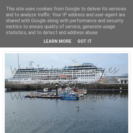
This site uses cookies from Google to deliver its services
Está de pinga
and to analyze traffic. Your IP address and user-agent are
shared with Google along with performance and security
metrics to ensure quality of service, generate usage
statistics, and to detect and address abuse.
16/8/16
El Insignia
LEARN MORE
GOT IT