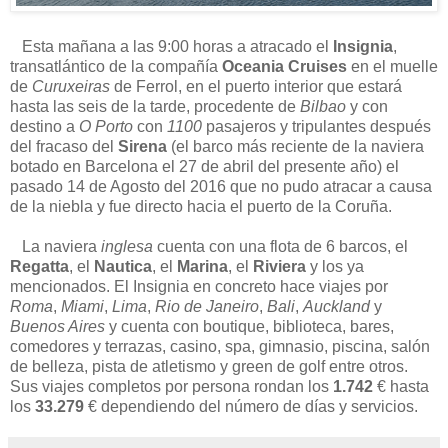
Esta mañana a las 9:00 horas a atracado el
Insignia
,
transatlántico de la compañía
Oceania Cruises
en el muelle
de
Curuxeiras
de Ferrol, en el puerto interior que estará
hasta las seis de la tarde, procedente de
Bilbao
y con
destino a
O Porto
con
1100
pasajeros y tripulantes después
del fracaso del
Sirena
(el barco más reciente de la naviera
botado en Barcelona el 27 de abril del presente año) el
pasado 14 de Agosto del 2016 que no pudo atracar a causa
de la niebla y fue directo hacia el puerto de la Coruña.
La naviera
inglesa
cuenta con una flota de 6 barcos, el
Regatta
, el
Nautica
, el
Marina
, el
Riviera
y los ya
mencionados. El Insignia en concreto hace viajes por
Roma
,
Miami
,
Lima
,
Rio de Janeiro
,
Bali
,
Auckland
y
Buenos Aires
y cuenta con boutique, biblioteca, bares,
comedores y terrazas, casino, spa, gimnasio, piscina, salón
de belleza, pista de atletismo y green de golf entre otros.
Sus viajes completos por persona rondan los
1.742
€ hasta
los
33.279
€ dependiendo del número de días y servicios.