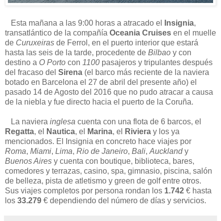
Esta mañana a las 9:00 horas a atracado el
Insignia
,
transatlántico de la compañía
Oceania Cruises
en el muelle
de
Curuxeiras
de Ferrol, en el puerto interior que estará
hasta las seis de la tarde, procedente de
Bilbao
y con
destino a
O Porto
con
1100
pasajeros y tripulantes después
del fracaso del
Sirena
(el barco más reciente de la naviera
botado en Barcelona el 27 de abril del presente año) el
pasado 14 de Agosto del 2016 que no pudo atracar a causa
de la niebla y fue directo hacia el puerto de la Coruña.
La naviera
inglesa
cuenta con una flota de 6 barcos, el
Regatta
, el
Nautica
, el
Marina
, el
Riviera
y los ya
mencionados. El Insignia en concreto hace viajes por
Roma
,
Miami
,
Lima
,
Rio de Janeiro
,
Bali
,
Auckland
y
Buenos Aires
y cuenta con boutique, biblioteca, bares,
comedores y terrazas, casino, spa, gimnasio, piscina, salón
de belleza, pista de atletismo y green de golf entre otros.
Sus viajes completos por persona rondan los
1.742
€ hasta
los
33.279
€ dependiendo del número de días y servicios.