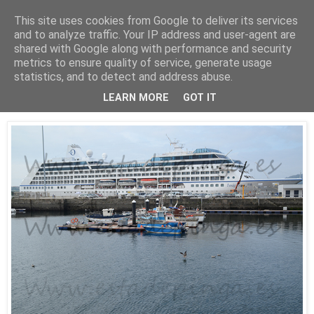
This site uses cookies from Google to deliver its services
Está de pinga
and to analyze traffic. Your IP address and user-agent are
shared with Google along with performance and security
metrics to ensure quality of service, generate usage
statistics, and to detect and address abuse.
16/8/16
El Insignia
LEARN MORE
GOT IT