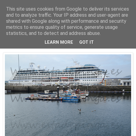
This site uses cookies from Google to deliver its services
Está de pinga
and to analyze traffic. Your IP address and user-agent are
shared with Google along with performance and security
metrics to ensure quality of service, generate usage
statistics, and to detect and address abuse.
16/8/16
El Insignia
LEARN MORE
GOT IT