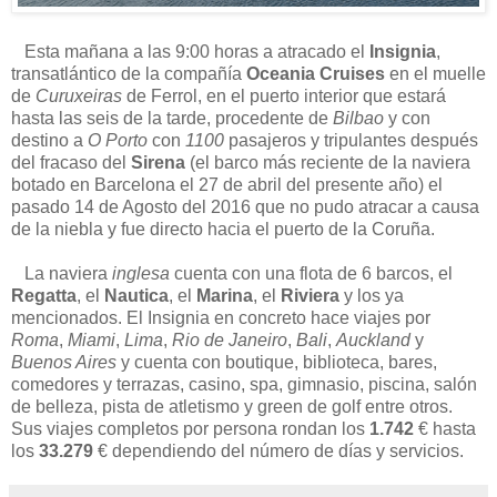
Esta mañana a las 9:00 horas a atracado el
Insignia
,
transatlántico de la compañía
Oceania Cruises
en el muelle
de
Curuxeiras
de Ferrol, en el puerto interior que estará
hasta las seis de la tarde, procedente de
Bilbao
y con
destino a
O Porto
con
1100
pasajeros y tripulantes después
del fracaso del
Sirena
(el barco más reciente de la naviera
botado en Barcelona el 27 de abril del presente año) el
pasado 14 de Agosto del 2016 que no pudo atracar a causa
de la niebla y fue directo hacia el puerto de la Coruña.
La naviera
inglesa
cuenta con una flota de 6 barcos, el
Regatta
, el
Nautica
, el
Marina
, el
Riviera
y los ya
mencionados. El Insignia en concreto hace viajes por
Roma
,
Miami
,
Lima
,
Rio de Janeiro
,
Bali
,
Auckland
y
Buenos Aires
y cuenta con boutique, biblioteca, bares,
comedores y terrazas, casino, spa, gimnasio, piscina, salón
de belleza, pista de atletismo y green de golf entre otros.
Sus viajes completos por persona rondan los
1.742
€ hasta
los
33.279
€ dependiendo del número de días y servicios.