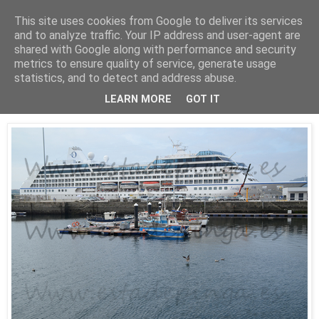
This site uses cookies from Google to deliver its services
Está de pinga
and to analyze traffic. Your IP address and user-agent are
shared with Google along with performance and security
metrics to ensure quality of service, generate usage
statistics, and to detect and address abuse.
16/8/16
El Insignia
LEARN MORE
GOT IT