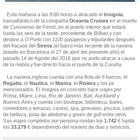
Esta mañana a las 9:00 horas a atracado el
Insignia
,
transatlántico de la compañía
Oceania Cruises
en el muelle
de
Curuxeiras
de Ferrol, en el puerto interior que estará
hasta las seis de la tarde, procedente de
Bilbao
y con
destino a
O Porto
con
1100
pasajeros y tripulantes después
del fracaso del
Sirena
(el barco más reciente de la naviera
botado en Barcelona el 27 de abril del presente año) el
pasado 14 de Agosto del 2016 que no pudo atracar a causa
de la niebla y fue directo hacia el puerto de la Coruña.
La naviera
inglesa
cuenta con una flota de 6 barcos, el
Regatta
, el
Nautica
, el
Marina
, el
Riviera
y los ya
mencionados. El Insignia en concreto hace viajes por
Roma
,
Miami
,
Lima
,
Rio de Janeiro
,
Bali
,
Auckland
y
Buenos Aires
y cuenta con boutique, biblioteca, bares,
comedores y terrazas, casino, spa, gimnasio, piscina, salón
de belleza, pista de atletismo y green de golf entre otros.
Sus viajes completos por persona rondan los
1.742
€ hasta
los
33.279
€ dependiendo del número de días y servicios.