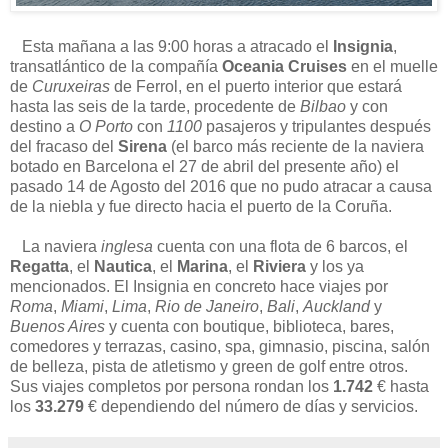
Esta mañana a las 9:00 horas a atracado el
Insignia
,
transatlántico de la compañía
Oceania Cruises
en el muelle
de
Curuxeiras
de Ferrol, en el puerto interior que estará
hasta las seis de la tarde, procedente de
Bilbao
y con
destino a
O Porto
con
1100
pasajeros y tripulantes después
del fracaso del
Sirena
(el barco más reciente de la naviera
botado en Barcelona el 27 de abril del presente año) el
pasado 14 de Agosto del 2016 que no pudo atracar a causa
de la niebla y fue directo hacia el puerto de la Coruña.
La naviera
inglesa
cuenta con una flota de 6 barcos, el
Regatta
, el
Nautica
, el
Marina
, el
Riviera
y los ya
mencionados. El Insignia en concreto hace viajes por
Roma
,
Miami
,
Lima
,
Rio de Janeiro
,
Bali
,
Auckland
y
Buenos Aires
y cuenta con boutique, biblioteca, bares,
comedores y terrazas, casino, spa, gimnasio, piscina, salón
de belleza, pista de atletismo y green de golf entre otros.
Sus viajes completos por persona rondan los
1.742
€ hasta
los
33.279
€ dependiendo del número de días y servicios.