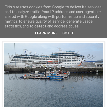
This site uses cookies from Google to deliver its services
Está de pinga
and to analyze traffic. Your IP address and user-agent are
shared with Google along with performance and security
metrics to ensure quality of service, generate usage
statistics, and to detect and address abuse.
16/8/16
El Insignia
LEARN MORE
GOT IT