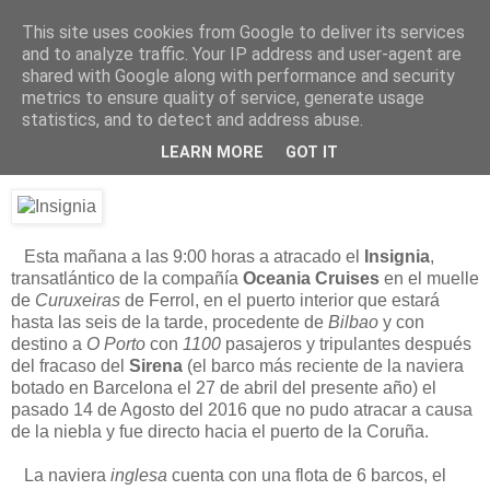
This site uses cookies from Google to deliver its services
Está de pinga
and to analyze traffic. Your IP address and user-agent are
shared with Google along with performance and security
metrics to ensure quality of service, generate usage
statistics, and to detect and address abuse.
16/8/16
El Insignia
LEARN MORE
GOT IT
Esta mañana a las 9:00 horas a atracado el
Insignia
,
transatlántico de la compañía
Oceania Cruises
en el muelle
de
Curuxeiras
de Ferrol, en el puerto interior que estará
hasta las seis de la tarde, procedente de
Bilbao
y con
destino a
O Porto
con
1100
pasajeros y tripulantes después
del fracaso del
Sirena
(el barco más reciente de la naviera
botado en Barcelona el 27 de abril del presente año) el
pasado 14 de Agosto del 2016 que no pudo atracar a causa
de la niebla y fue directo hacia el puerto de la Coruña.
La naviera
inglesa
cuenta con una flota de 6 barcos, el