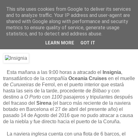
This site uses cookies from Google to deliver its services
Está de pinga
and to analyze traffic. Your IP address and user-agent are
shared with Google along with performance and security
metrics to ensure quality of service, generate usage
statistics, and to detect and address abuse.
16/8/16
El Insignia
LEARN MORE
GOT IT
Esta mañana a las 9:00 horas a atracado el
Insignia
,
transatlántico de la compañía
Oceania Cruises
en el muelle
de
Curuxeiras
de Ferrol, en el puerto interior que estará
hasta las seis de la tarde, procedente de
Bilbao
y con
destino a
O Porto
con
1100
pasajeros y tripulantes después
del fracaso del
Sirena
(el barco más reciente de la naviera
botado en Barcelona el 27 de abril del presente año) el
pasado 14 de Agosto del 2016 que no pudo atracar a causa
de la niebla y fue directo hacia el puerto de la Coruña.
La naviera
inglesa
cuenta con una flota de 6 barcos, el