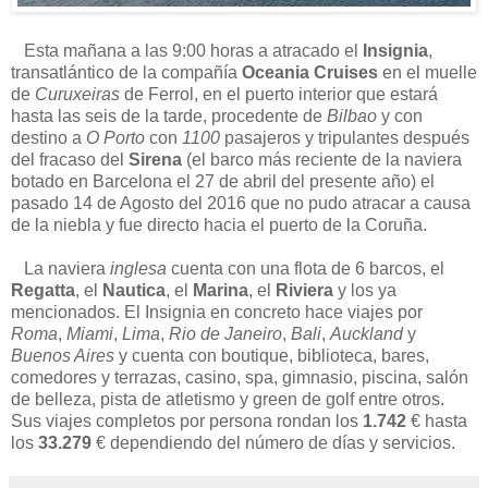
Esta mañana a las 9:00 horas a atracado el
Insignia
,
transatlántico de la compañía
Oceania Cruises
en el muelle
de
Curuxeiras
de Ferrol, en el puerto interior que estará
hasta las seis de la tarde, procedente de
Bilbao
y con
destino a
O Porto
con
1100
pasajeros y tripulantes después
del fracaso del
Sirena
(el barco más reciente de la naviera
botado en Barcelona el 27 de abril del presente año) el
pasado 14 de Agosto del 2016 que no pudo atracar a causa
de la niebla y fue directo hacia el puerto de la Coruña.
La naviera
inglesa
cuenta con una flota de 6 barcos, el
Regatta
, el
Nautica
, el
Marina
, el
Riviera
y los ya
mencionados. El Insignia en concreto hace viajes por
Roma
,
Miami
,
Lima
,
Rio de Janeiro
,
Bali
,
Auckland
y
Buenos Aires
y cuenta con boutique, biblioteca, bares,
comedores y terrazas, casino, spa, gimnasio, piscina, salón
de belleza, pista de atletismo y green de golf entre otros.
Sus viajes completos por persona rondan los
1.742
€ hasta
los
33.279
€ dependiendo del número de días y servicios.