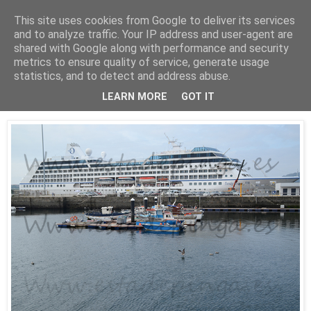
This site uses cookies from Google to deliver its services
Está de pinga
and to analyze traffic. Your IP address and user-agent are
shared with Google along with performance and security
metrics to ensure quality of service, generate usage
statistics, and to detect and address abuse.
16/8/16
El Insignia
LEARN MORE
GOT IT