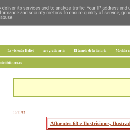
deliver its services and to analyze traffic. Your IP address and
formance and security metrics to ensure quality of service, ge
 abuse.
La vivienda Keltoi
Ars gratia artis
El templo de la historia
Mochila 
debiblioteca.es
10/11/12
Afluentes 68 e Ilustrísimos, Ilustr