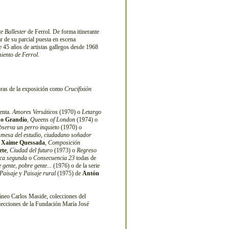
e Ballester
de Ferrol. De forma itinerante
ar de su parcial puesta en escena
 45 años de artistas gallegos desde 1968
iento de Ferrol
.
bras de la exposición como
Crucifixión
tenta.
Amores Versáticos
(1970) o
Letargo
no Grandío
,
Queens of London
(1974) o
bserva un perro inquieto
(1970) o
 mesa del estudio, ciudadano soñador
e
Xaime Quessada
,
Composición
ete
,
Ciudad del futuro
(1973) o
Regreso
ca segunda
o
Consecuencia 23
todas de
 gente, pobre gente...
(1976) o de la serie
Paisaje
y
Paisaje rural
(1975) de
Antón
neo Carlos Maside, colecciones del
ecciones de la Fundación María José