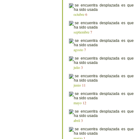
octubre
6
septiembre
7
agosto
7
julio
3
junio
11
mayo
12
abril
3
marzo
1