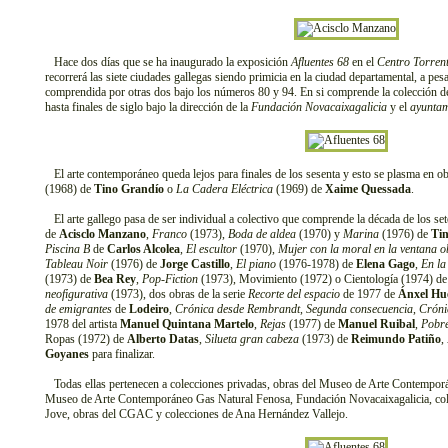
Hace dos días que se ha inaugurado la exposición
Afluentes 68
en el
Centro Torrent
recorrerá las siete ciudades gallegas siendo primicia en la ciudad departamental, a pes
comprendida por otras dos bajo los números 80 y 94. En si comprende la colección de
hasta finales de siglo bajo la dirección de la
Fundación Novacaixagalicia
y el
ayuntam
El arte contemporáneo queda lejos para finales de los sesenta y esto se plasma en o
(1968) de
Tino Grandío
o
La Cadera Eléctrica
(1969) de
Xaime Quessada
.
El arte gallego pasa de ser individual a colectivo que comprende la década de los se
de
Acisclo Manzano
,
Franco
(1973),
Boda de aldea
(1970) y
Marina
(1976) de
Ti
Piscina B
de
Carlos Alcolea
,
El escultor
(1970),
Mujer con la moral en la ventana o
Tableau Noir
(1976) de
Jorge Castillo
,
El piano
(1976-1978) de
Elena Gago
,
En la
(1973) de
Bea Rey
,
Pop-Fiction
(1973), Movimiento (1972) o Cientología (1974) d
neofigurativa
(1973), dos obras de la serie
Recorte del espacio
de 1977 de
Ánxel Hu
de emigrantes
de
Lodeiro
,
Crónica desde Rembrandt
,
Segunda consecuencia
,
Cróni
1978 del artista
Manuel Quintana Martelo
,
Rejas
(1977) de
Manuel Ruibal
,
Pobre
Ropas (1972) de
Alberto Datas
,
Silueta gran cabeza
(1973) de
Reimundo Patiño
,
Goyanes
para finalizar.
Todas ellas pertenecen a colecciones privadas, obras del Museo de Arte Contemporá
Museo de Arte Contemporáneo Gas Natural Fenosa, Fundación Novacaixagalicia, col
Jove, obras del CGAC y colecciones de Ana Hernández Vallejo.