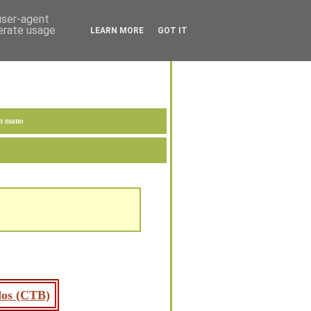
 user-agent
nerate usage
LEARN MORE
GOT IT
en mano
ados (CTB)