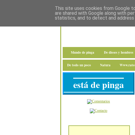
This site uses cookies from Google to 
are shared with Google along with per
statistics, and to detect and address
Mundo de pinga
De dioses y hombres
De todo un poco
Natura
Www.raton
está de pinga