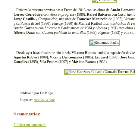
Finaliza la muestra prevista hasta Enero del 2013 con las obras de
Antón Lamazar
Correo Corredoira
con
Work in progress
(1980),
Rafael Baixeras
con
Casa, humo
Jorge Castillo
y
Composición
, una obra de
Francisco Mantecón
de (1987),
Ventan
y su
Puesta de Sol
(1980),
Paisaje
(1980) de
Manuel Ruibal
,
Las muchachas de Po
Antón Goyanes
con
La cama
y
Caída
ambas de 1984 y
Alacena
(1981), tres obras
Alberto Datas
con
Cabeza perfilada en amarillos
(1983),
Figuras
(1982) y otra sin 
Desde ayer hasta finales de año la sala
Máximo Ramos
tendrá la exposición de
Ilu
Agustín Robles
(1809),
Vicente Día González
(1986),
Esquivel
(1870),
José Gonz
González
(1895),
Vila Prades
(1907) y
Máximo Ramos
(1932).
Publicado por De Pinga
Etiquetas:
Ars Gratia Artis
0 comentarios:
Publicar un comentario