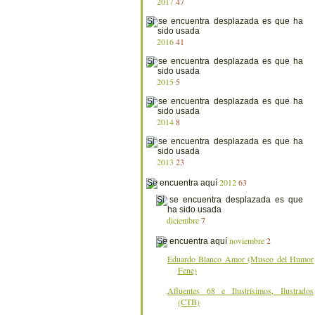
2017
47
2016
41
2015
5
2014
8
2013
23
2012
63
diciembre
7
noviembre
2
Eduardo Blanco Amor (Museo del Humor
Fene)
Afluentes 68 e Ilustrísimos, Ilustrados
(CTB)