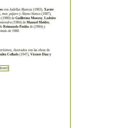
es
con
Jadellas Biancas
(1983),
Xavier
, mar, pájaro
y
Álamo blanco
(1987),
a
(1980) de
Guillermo Monroy
,
Lodeiro
ntevedra
(1984) de
Manuel Moldes
,
 de
Reimundo Patiño
de (1984) y
título de 1980.
strísimos, ilustrados
con las obras de
ález Collado
(1947),
Vicente Díaz y