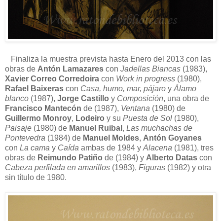
Finaliza la muestra prevista hasta Enero del 2013 con las
obras de
Antón Lamazares
con
Jadellas Biancas
(1983),
Xavier Correo Corredoira
con
Work in progress
(1980),
Rafael Baixeras
con
Casa, humo, mar, pájaro
y
Álamo
blanco
(1987),
Jorge Castillo
y
Composición
, una obra de
Francisco Mantecón
de (1987),
Ventana
(1980) de
Guillermo Monroy
,
Lodeiro
y su
Puesta de Sol
(1980),
Paisaje
(1980) de
Manuel Ruibal
,
Las muchachas de
Pontevedra
(1984) de
Manuel Moldes
,
Antón Goyanes
con
La cama
y
Caída
ambas de 1984 y
Alacena
(1981), tres
obras de
Reimundo Patiño
de (1984) y
Alberto Datas
con
Cabeza perfilada en amarillos
(1983),
Figuras
(1982) y otra
sin título de 1980.