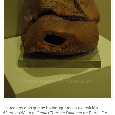
Hace dos días que se ha inaugurado la exposición
Afluentes 68
en el
Centro Torrente Ballester
de Ferrol. De