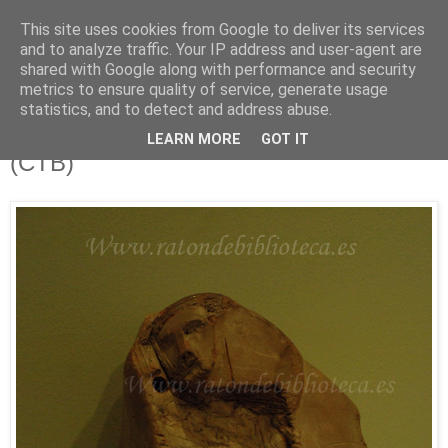
This site uses cookies from Google to deliver its services
Está de pinga
and to analyze traffic. Your IP address and user-agent are
shared with Google along with performance and security
metrics to ensure quality of service, generate usage
statistics, and to detect and address abuse.
10/11/12
Afluentes 68 e Ilustrísimos, Ilustrados
LEARN MORE
GOT IT
(CTB)