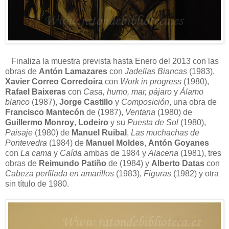
Finaliza la muestra prevista hasta Enero del 2013 con las
obras de
Antón Lamazares
con
Jadellas Biancas
(1983),
Xavier Correo Corredoira
con
Work in progress
(1980),
Rafael Baixeras
con
Casa, humo, mar, pájaro
y
Álamo
blanco
(1987),
Jorge Castillo
y
Composición
, una obra de
Francisco Mantecón
de (1987),
Ventana
(1980) de
Guillermo Monroy
,
Lodeiro
y su
Puesta de Sol
(1980),
Paisaje
(1980) de
Manuel Ruibal
,
Las muchachas de
Pontevedra
(1984) de
Manuel Moldes
,
Antón Goyanes
con
La cama
y
Caída
ambas de 1984 y
Alacena
(1981), tres
obras de
Reimundo Patiño
de (1984) y
Alberto Datas
con
Cabeza perfilada en amarillos
(1983),
Figuras
(1982) y otra
sin título de 1980.