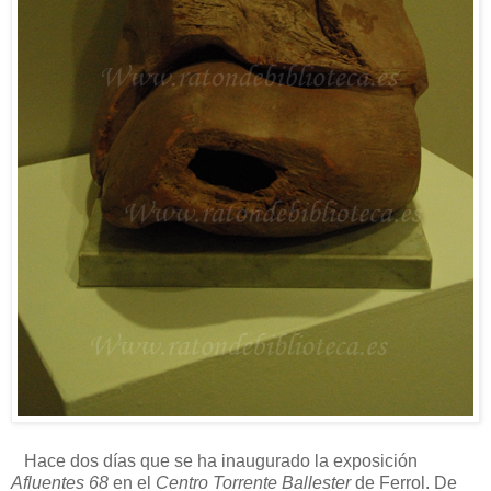
Hace dos días que se ha inaugurado la exposición
Afluentes 68
en el
Centro Torrente Ballester
de Ferrol. De