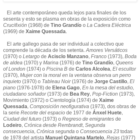
El arte contemporáneo queda lejos para finales de los
sesenta y esto se plasma en obras de la exposición como
Crucifixión
(1968) de
Tino Grandío
o
La Cadera Eléctrica
(1969) de
Xaime Quessada
.
El arte gallego pasa de ser individual a colectivo que
comprende la década de los setenta.
Amores Versáticos
(1970) o
Letargo
de
Acisclo Manzano
,
Franco
(1973),
Boda
de aldea
(1970) y
Marina
(1976) de
Tino Grandío
,
Queens
of London
(1974) o
Piscina B
de
Carlos Alcolea
,
El escultor
(1970),
Mujer con la moral en la ventana observa un perro
inquieto
(1970) o
Tableau Noir
(1976) de
Jorge Castillo
,
El
piano
(1976-1978) de
Elena Gago
,
En la mesa del estudio,
ciudadano soñador
(1973) de
Bea Rey
,
Pop-Fiction
(1973),
Movimiento (1972) o Cientología (1974) de
Xaime
Quessada
,
Composición neofigurativa
(1973), dos obras de
la serie
Recorte del espacio
de 1977 de
Ánxel Huete
,
Ciudad del futuro
(1973) o
Regreso de emigrantes
de
Lodeiro
,
Crónica desde Rembrandt
,
Segunda
consecuencia
,
Crónica segunda
o
Consecuencia 23
todas
de 1978 del artista
Manuel Quintana Martelo
,
Rejas
(1977)