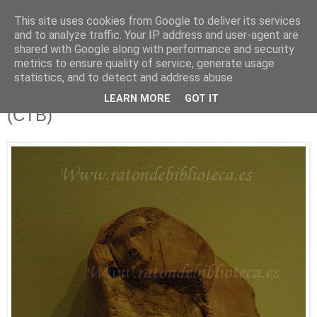
This site uses cookies from Google to deliver its services
Está de pinga
and to analyze traffic. Your IP address and user-agent are
shared with Google along with performance and security
metrics to ensure quality of service, generate usage
statistics, and to detect and address abuse.
10/11/12
Afluentes 68 e Ilustrísimos, Ilustrados
LEARN MORE
GOT IT
(CTB)