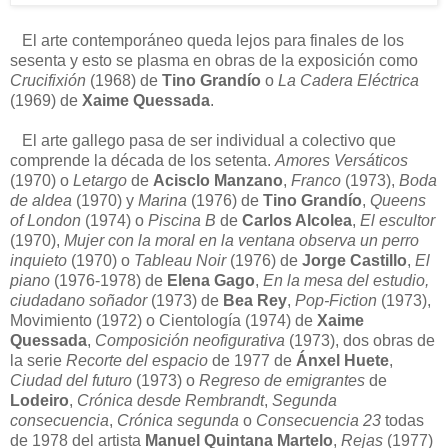
El arte contemporáneo queda lejos para finales de los
sesenta y esto se plasma en obras de la exposición como
Crucifixión
(1968) de
Tino Grandío
o
La Cadera Eléctrica
(1969) de
Xaime Quessada
.
El arte gallego pasa de ser individual a colectivo que
comprende la década de los setenta.
Amores Versáticos
(1970) o
Letargo
de
Acisclo Manzano
,
Franco
(1973),
Boda
de aldea
(1970) y
Marina
(1976) de
Tino Grandío
,
Queens
of London
(1974) o
Piscina B
de
Carlos Alcolea
,
El escultor
(1970),
Mujer con la moral en la ventana observa un perro
inquieto
(1970) o
Tableau Noir
(1976) de
Jorge Castillo
,
El
piano
(1976-1978) de
Elena Gago
,
En la mesa del estudio,
ciudadano soñador
(1973) de
Bea Rey
,
Pop-Fiction
(1973),
Movimiento (1972) o Cientología (1974) de
Xaime
Quessada
,
Composición neofigurativa
(1973), dos obras de
la serie
Recorte del espacio
de 1977 de
Ánxel Huete
,
Ciudad del futuro
(1973) o
Regreso de emigrantes
de
Lodeiro
,
Crónica desde Rembrandt
,
Segunda
consecuencia
,
Crónica segunda
o
Consecuencia 23
todas
de 1978 del artista
Manuel Quintana Martelo
,
Rejas
(1977)