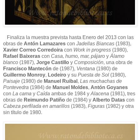
Finaliza la muestra prevista hasta Enero del 2013 con las
obras de
Antón Lamazares
con
Jadellas Biancas
(1983),
Xavier Correo Corredoira
con
Work in progress
(1980),
Rafael Baixeras
con
Casa, humo, mar, pájaro
y
Álamo
blanco
(1987),
Jorge Castillo
y
Composición
, una obra de
Francisco Mantecón
de (1987),
Ventana
(1980) de
Guillermo Monroy
,
Lodeiro
y su
Puesta de Sol
(1980),
Paisaje
(1980) de
Manuel Ruibal
,
Las muchachas de
Pontevedra
(1984) de
Manuel Moldes
,
Antón Goyanes
con
La cama
y
Caída
ambas de 1984 y
Alacena
(1981), tres
obras de
Reimundo Patiño
de (1984) y
Alberto Datas
con
Cabeza perfilada en amarillos
(1983),
Figuras
(1982) y otra
sin título de 1980.