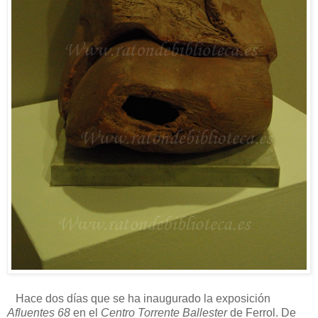
Hace dos días que se ha inaugurado la exposición
Afluentes 68
en el
Centro Torrente Ballester
de Ferrol. De