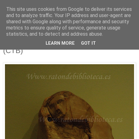
This site uses cookies from Google to deliver its services
Está de pinga
and to analyze traffic. Your IP address and user-agent are
shared with Google along with performance and security
metrics to ensure quality of service, generate usage
statistics, and to detect and address abuse.
10/11/12
Afluentes 68 e Ilustrísimos, Ilustrados
LEARN MORE
GOT IT
(CTB)