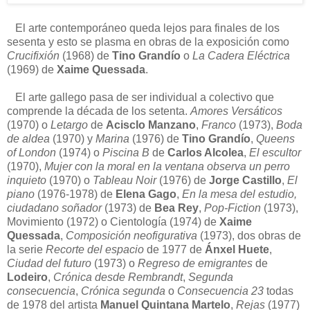
El arte contemporáneo queda lejos para finales de los
sesenta y esto se plasma en obras de la exposición como
Crucifixión
(1968) de
Tino Grandío
o
La Cadera Eléctrica
(1969) de
Xaime Quessada
.
El arte gallego pasa de ser individual a colectivo que
comprende la década de los setenta.
Amores Versáticos
(1970) o
Letargo
de
Acisclo Manzano
,
Franco
(1973),
Boda
de aldea
(1970) y
Marina
(1976) de
Tino Grandío
,
Queens
of London
(1974) o
Piscina B
de
Carlos Alcolea
,
El escultor
(1970),
Mujer con la moral en la ventana observa un perro
inquieto
(1970) o
Tableau Noir
(1976) de
Jorge Castillo
,
El
piano
(1976-1978) de
Elena Gago
,
En la mesa del estudio,
ciudadano soñador
(1973) de
Bea Rey
,
Pop-Fiction
(1973),
Movimiento (1972) o Cientología (1974) de
Xaime
Quessada
,
Composición neofigurativa
(1973), dos obras de
la serie
Recorte del espacio
de 1977 de
Ánxel Huete
,
Ciudad del futuro
(1973) o
Regreso de emigrantes
de
Lodeiro
,
Crónica desde Rembrandt
,
Segunda
consecuencia
,
Crónica segunda
o
Consecuencia 23
todas
de 1978 del artista
Manuel Quintana Martelo
,
Rejas
(1977)