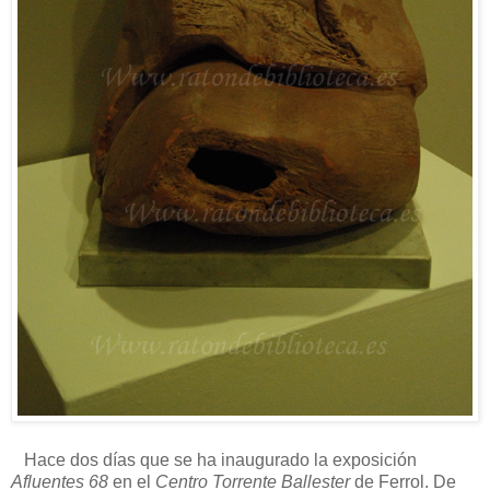
Hace dos días que se ha inaugurado la exposición
Afluentes 68
en el
Centro Torrente Ballester
de Ferrol. De