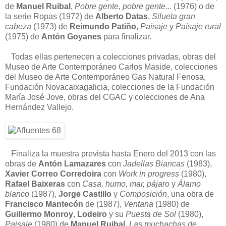
de
Manuel Ruibal
,
Pobre gente, pobre gente...
(1976) o de
la serie Ropas (1972) de
Alberto Datas
,
Silueta gran
cabeza
(1973) de
Reimundo Patiño
,
Paisaje
y
Paisaje rural
(1975) de
Antón Goyanes
para finalizar.
Todas ellas pertenecen a colecciones privadas, obras del
Museo de Arte Contemporáneo Carlos Maside, colecciones
del Museo de Arte Contemporáneo Gas Natural Fenosa,
Fundación Novacaixagalicia, colecciones de la Fundación
María José Jove, obras del CGAC y colecciones de Ana
Hernández Vallejo.
Finaliza la muestra prevista hasta Enero del 2013 con las
obras de
Antón Lamazares
con
Jadellas Biancas
(1983),
Xavier Correo Corredoira
con
Work in progress
(1980),
Rafael Baixeras
con
Casa, humo, mar, pájaro
y
Álamo
blanco
(1987),
Jorge Castillo
y
Composición
, una obra de
Francisco Mantecón
de (1987),
Ventana
(1980) de
Guillermo Monroy
,
Lodeiro
y su
Puesta de Sol
(1980),
Paisaje
(1980) de
Manuel Ruibal
,
Las muchachas de