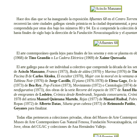
Hace dos días que se ha inaugurado la exposición
Afluentes 68
en el
Centro Torrent
recorrerá las siete ciudades gallegas siendo primicia en la ciudad departamental, a pes
comprendida por otras dos bajo los números 80 y 94. En si comprende la colección de
hasta finales de siglo bajo la dirección de la
Fundación Novacaixagalicia
y el
ayuntam
El arte contemporáneo queda lejos para finales de los sesenta y esto se plasma en o
(1968) de
Tino Grandío
o
La Cadera Eléctrica
(1969) de
Xaime Quessada
.
El arte gallego pasa de ser individual a colectivo que comprende la década de los se
de
Acisclo Manzano
,
Franco
(1973),
Boda de aldea
(1970) y
Marina
(1976) de
Ti
Piscina B
de
Carlos Alcolea
,
El escultor
(1970),
Mujer con la moral en la ventana o
Tableau Noir
(1976) de
Jorge Castillo
,
El piano
(1976-1978) de
Elena Gago
,
En la
(1973) de
Bea Rey
,
Pop-Fiction
(1973), Movimiento (1972) o Cientología (1974) d
neofigurativa
(1973), dos obras de la serie
Recorte del espacio
de 1977 de
Ánxel Hu
de emigrantes
de
Lodeiro
,
Crónica desde Rembrandt
,
Segunda consecuencia
,
Cróni
1978 del artista
Manuel Quintana Martelo
,
Rejas
(1977) de
Manuel Ruibal
,
Pobre
Ropas (1972) de
Alberto Datas
,
Silueta gran cabeza
(1973) de
Reimundo Patiño
,
Goyanes
para finalizar.
Todas ellas pertenecen a colecciones privadas, obras del Museo de Arte Contemporá
Museo de Arte Contemporáneo Gas Natural Fenosa, Fundación Novacaixagalicia, col
Jove, obras del CGAC y colecciones de Ana Hernández Vallejo.