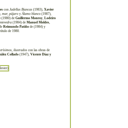
es
con
Jadellas Biancas
(1983),
Xavier
, mar, pájaro
y
Álamo blanco
(1987),
a
(1980) de
Guillermo Monroy
,
Lodeiro
ntevedra
(1984) de
Manuel Moldes
,
 de
Reimundo Patiño
de (1984) y
título de 1980.
strísimos, ilustrados
con las obras de
ález Collado
(1947),
Vicente Díaz y