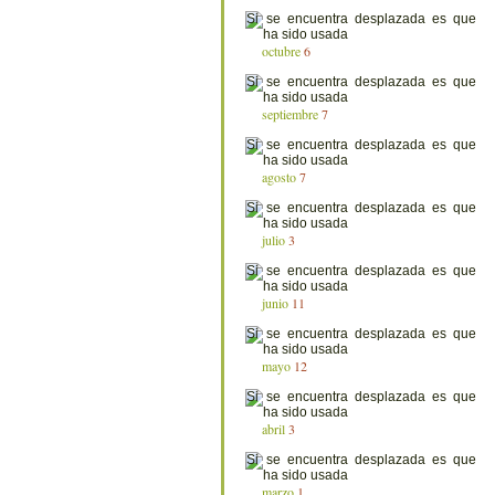
octubre
6
septiembre
7
agosto
7
julio
3
junio
11
mayo
12
abril
3
marzo
1