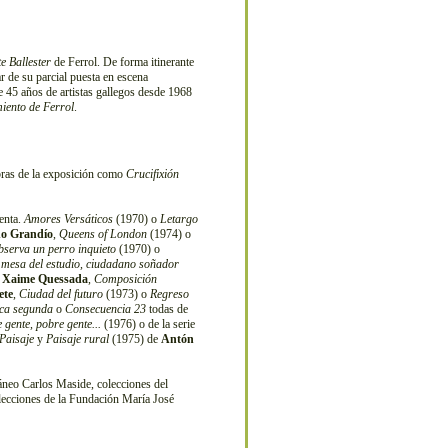
e Ballester
de Ferrol. De forma itinerante
ar de su parcial puesta en escena
 45 años de artistas gallegos desde 1968
iento de Ferrol
.
bras de la exposición como
Crucifixión
tenta.
Amores Versáticos
(1970) o
Letargo
no Grandío
,
Queens of London
(1974) o
bserva un perro inquieto
(1970) o
 mesa del estudio, ciudadano soñador
e
Xaime Quessada
,
Composición
ete
,
Ciudad del futuro
(1973) o
Regreso
ca segunda
o
Consecuencia 23
todas de
 gente, pobre gente...
(1976) o de la serie
Paisaje
y
Paisaje rural
(1975) de
Antón
neo Carlos Maside, colecciones del
ecciones de la Fundación María José