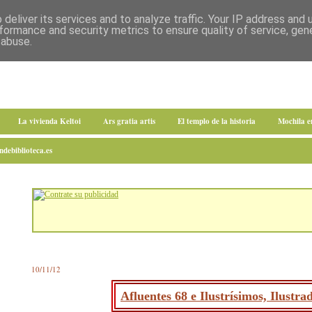
deliver its services and to analyze traffic. Your IP address and
formance and security metrics to ensure quality of service, ge
 abuse.
La vivienda Keltoi
Ars gratia artis
El templo de la historia
Mochila 
debiblioteca.es
10/11/12
Afluentes 68 e Ilustrísimos, Ilustr