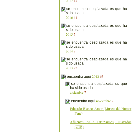
2017
47
2016
41
2015
5
2014
8
2013
23
2012
63
diciembre
7
noviembre
2
Eduardo Blanco Amor (Museo del Humor
Fene)
Afluentes 68 e Ilustrísimos, Ilustrados
(CTB)