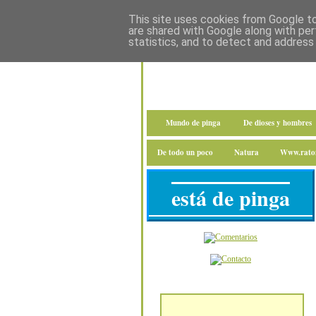
This site uses cookies from Google to 
are shared with Google along with per
statistics, and to detect and address
Mundo de pinga
De dioses y hombres
De todo un poco
Natura
Www.raton
está de pinga