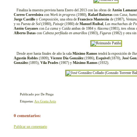
Finaliza la muestra prevista hasta Enero del 2013 con las obras de
Antón Lamazar
Correo Corredoira
con
Work in progress
(1980),
Rafael Baixeras
con
Casa, humo
Jorge Castillo
y
Composición
, una obra de
Francisco Mantecón
de (1987),
Ventan
y su
Puesta de Sol
(1980),
Paisaje
(1980) de
Manuel Ruibal
,
Las muchachas de Po
Antón Goyanes
con
La cama
y
Caída
ambas de 1984 y
Alacena
(1981), tres obras
Alberto Datas
con
Cabeza perfilada en amarillos
(1983),
Figuras
(1982) y otra sin 
Desde ayer hasta finales de año la sala
Máximo Ramos
tendrá la exposición de
Ilu
Agustín Robles
(1809),
Vicente Día González
(1986),
Esquivel
(1870),
José Gonz
González
(1895),
Vila Prades
(1907) y
Máximo Ramos
(1932).
Publicado por De Pinga
Etiquetas:
Ars Gratia Artis
0 comentarios:
Publicar un comentario