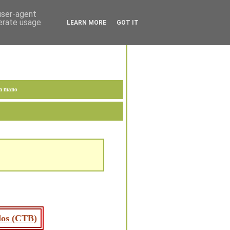
 user-agent
nerate usage
LEARN MORE
GOT IT
en mano
ados (CTB)