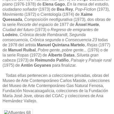
piano
(1976-1978) de
Elena Gago
,
En la mesa del estudio,
ciudadano soñador
(1973) de
Bea Rey
,
Pop-Fiction
(1973),
Movimiento (1972) o Cientología (1974) de
Xaime
Quessada
,
Composición neofigurativa
(1973), dos obras de
la serie
Recorte del espacio
de 1977 de
Ánxel Huete
,
Ciudad del futuro
(1973) o
Regreso de emigrantes
de
Lodeiro
,
Crónica desde Rembrandt
,
Segunda
consecuencia
,
Crónica segunda
o
Consecuencia 23
todas
de 1978 del artista
Manuel Quintana Martelo
,
Rejas
(1977)
de
Manuel Ruibal
,
Pobre gente, pobre gente...
(1976) o de
la serie Ropas (1972) de
Alberto Datas
,
Silueta gran
cabeza
(1973) de
Reimundo Patiño
,
Paisaje
y
Paisaje rural
(1975) de
Antón Goyanes
para finalizar.
Todas ellas pertenecen a colecciones privadas, obras del
Museo de Arte Contemporáneo Carlos Maside, colecciones
del Museo de Arte Contemporáneo Gas Natural Fenosa,
Fundación Novacaixagalicia, colecciones de la Fundación
María José Jove, obras del CGAC y colecciones de Ana
Hernández Vallejo.