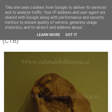
This site uses cookies from Google to deliver its services
Está de pinga
and to analyze traffic. Your IP address and user-agent are
shared with Google along with performance and security
metrics to ensure quality of service, generate usage
statistics, and to detect and address abuse.
10/11/12
Afluentes 68 e Ilustrísimos, Ilustrados
LEARN MORE
GOT IT
(CTB)