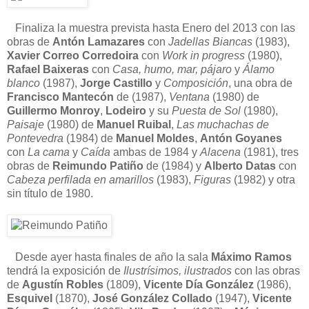
Finaliza la muestra prevista hasta Enero del 2013 con las
obras de
Antón Lamazares
con
Jadellas Biancas
(1983),
Xavier Correo Corredoira
con
Work in progress
(1980),
Rafael Baixeras
con
Casa, humo, mar, pájaro
y
Álamo
blanco
(1987),
Jorge Castillo
y
Composición
, una obra de
Francisco Mantecón
de (1987),
Ventana
(1980) de
Guillermo Monroy
,
Lodeiro
y su
Puesta de Sol
(1980),
Paisaje
(1980) de
Manuel Ruibal
,
Las muchachas de
Pontevedra
(1984) de
Manuel Moldes
,
Antón Goyanes
con
La cama
y
Caída
ambas de 1984 y
Alacena
(1981), tres
obras de
Reimundo Patiño
de (1984) y
Alberto Datas
con
Cabeza perfilada en amarillos
(1983),
Figuras
(1982) y otra
sin título de 1980.
Desde ayer hasta finales de año la sala
Máximo Ramos
tendrá la exposición de
Ilustrísimos, ilustrados
con las obras
de
Agustín Robles
(1809),
Vicente Día González
(1986),
Esquivel
(1870),
José González Collado
(1947),
Vicente