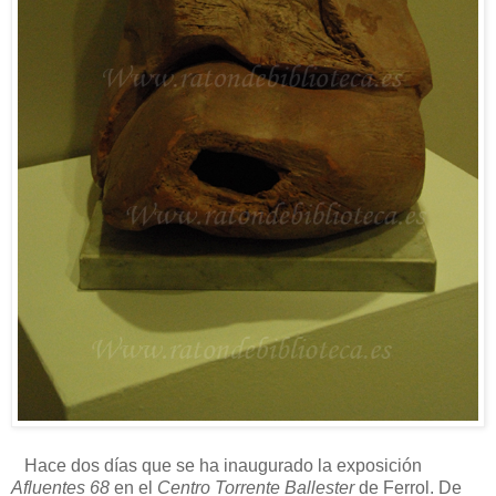
Hace dos días que se ha inaugurado la exposición
Afluentes 68
en el
Centro Torrente Ballester
de Ferrol. De