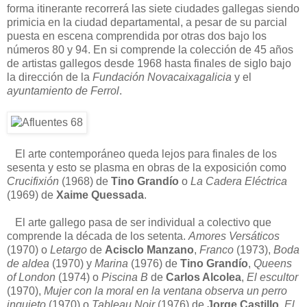
forma itinerante recorrerá las siete ciudades gallegas siendo
primicia en la ciudad departamental, a pesar de su parcial
puesta en escena comprendida por otras dos bajo los
números 80 y 94. En si comprende la colección de 45 años
de artistas gallegos desde 1968 hasta finales de siglo bajo
la dirección de la
Fundación Novacaixagalicia
y el
ayuntamiento de Ferrol
.
El arte contemporáneo queda lejos para finales de los
sesenta y esto se plasma en obras de la exposición como
Crucifixión
(1968) de
Tino Grandío
o
La Cadera Eléctrica
(1969) de
Xaime Quessada
.
El arte gallego pasa de ser individual a colectivo que
comprende la década de los setenta.
Amores Versáticos
(1970) o
Letargo
de
Acisclo Manzano
,
Franco
(1973),
Boda
de aldea
(1970) y
Marina
(1976) de
Tino Grandío
,
Queens
of London
(1974) o
Piscina B
de
Carlos Alcolea
,
El escultor
(1970),
Mujer con la moral en la ventana observa un perro
inquieto
(1970) o
Tableau Noir
(1976) de
Jorge Castillo
,
El