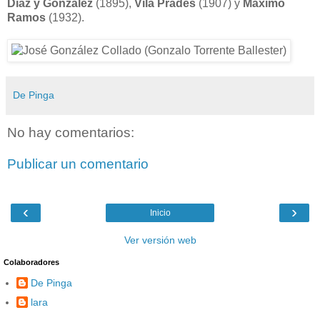
Díaz y González
(1895),
Vila Prades
(1907) y
Máximo
Ramos
(1932).
De Pinga
No hay comentarios:
Publicar un comentario
‹
›
Inicio
Ver versión web
Colaboradores
De Pinga
lara