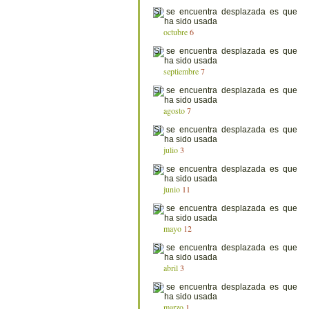
octubre
6
septiembre
7
agosto
7
julio
3
junio
11
mayo
12
abril
3
marzo
1