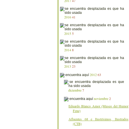
2017
47
2016
41
2015
5
2014
8
2013
23
2012
63
diciembre
7
noviembre
2
Eduardo Blanco Amor (Museo del Humor
Fene)
Afluentes 68 e Ilustrísimos, Ilustrados
(CTB)