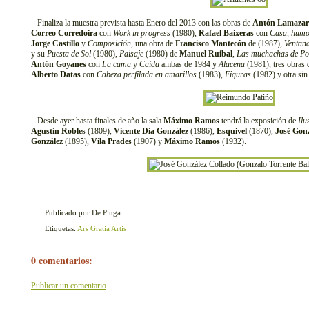
Finaliza la muestra prevista hasta Enero del 2013 con las obras de
Antón Lamazar
Correo Corredoira
con
Work in progress
(1980),
Rafael Baixeras
con
Casa, humo
Jorge Castillo
y
Composición
, una obra de
Francisco Mantecón
de (1987),
Ventan
y su
Puesta de Sol
(1980),
Paisaje
(1980) de
Manuel Ruibal
,
Las muchachas de Po
Antón Goyanes
con
La cama
y
Caída
ambas de 1984 y
Alacena
(1981), tres obras
Alberto Datas
con
Cabeza perfilada en amarillos
(1983),
Figuras
(1982) y otra sin 
Desde ayer hasta finales de año la sala
Máximo Ramos
tendrá la exposición de
Ilu
Agustín Robles
(1809),
Vicente Día González
(1986),
Esquivel
(1870),
José Gonz
González
(1895),
Vila Prades
(1907) y
Máximo Ramos
(1932).
Publicado por De Pinga
Etiquetas:
Ars Gratia Artis
0 comentarios:
Publicar un comentario