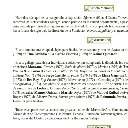
Hace dos días que se ha inaugurado la exposición
Afluentes 68
en el
Centro Torrent
recorrerá las siete ciudades gallegas siendo primicia en la ciudad departamental, a pes
comprendida por otras dos bajo los números 80 y 94. En si comprende la colección de
hasta finales de siglo bajo la dirección de la
Fundación Novacaixagalicia
y el
ayuntam
El arte contemporáneo queda lejos para finales de los sesenta y esto se plasma en o
(1968) de
Tino Grandío
o
La Cadera Eléctrica
(1969) de
Xaime Quessada
.
El arte gallego pasa de ser individual a colectivo que comprende la década de los se
de
Acisclo Manzano
,
Franco
(1973),
Boda de aldea
(1970) y
Marina
(1976) de
Ti
Piscina B
de
Carlos Alcolea
,
El escultor
(1970),
Mujer con la moral en la ventana o
Tableau Noir
(1976) de
Jorge Castillo
,
El piano
(1976-1978) de
Elena Gago
,
En la
(1973) de
Bea Rey
,
Pop-Fiction
(1973), Movimiento (1972) o Cientología (1974) d
neofigurativa
(1973), dos obras de la serie
Recorte del espacio
de 1977 de
Ánxel Hu
de emigrantes
de
Lodeiro
,
Crónica desde Rembrandt
,
Segunda consecuencia
,
Cróni
1978 del artista
Manuel Quintana Martelo
,
Rejas
(1977) de
Manuel Ruibal
,
Pobre
Ropas (1972) de
Alberto Datas
,
Silueta gran cabeza
(1973) de
Reimundo Patiño
,
Goyanes
para finalizar.
Todas ellas pertenecen a colecciones privadas, obras del Museo de Arte Contemporá
Museo de Arte Contemporáneo Gas Natural Fenosa, Fundación Novacaixagalicia, col
Jove, obras del CGAC y colecciones de Ana Hernández Vallejo.