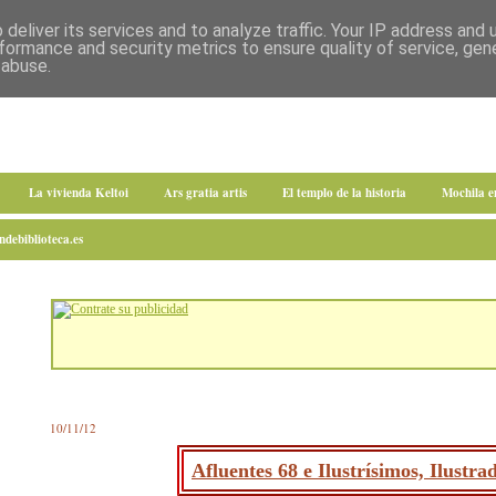
deliver its services and to analyze traffic. Your IP address and
formance and security metrics to ensure quality of service, ge
 abuse.
La vivienda Keltoi
Ars gratia artis
El templo de la historia
Mochila 
debiblioteca.es
10/11/12
Afluentes 68 e Ilustrísimos, Ilustr