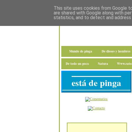
This site uses cookies from Google to 
are shared with Google along with per
statistics, and to detect and address
Mundo de pinga
De dioses y hombres
De todo un poco
Natura
Www.raton
está de pinga