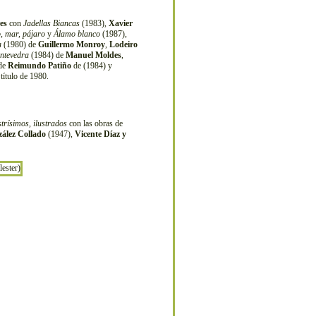
es
con
Jadellas Biancas
(1983),
Xavier
, mar, pájaro
y
Álamo blanco
(1987),
a
(1980) de
Guillermo Monroy
,
Lodeiro
ntevedra
(1984) de
Manuel Moldes
,
 de
Reimundo Patiño
de (1984) y
título de 1980.
strísimos, ilustrados
con las obras de
ález Collado
(1947),
Vicente Díaz y