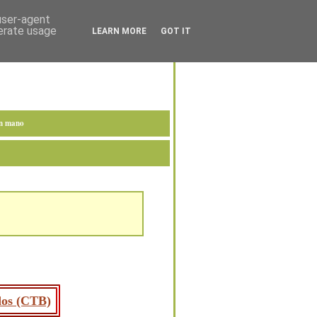
 user-agent
nerate usage
LEARN MORE
GOT IT
en mano
ados (CTB)