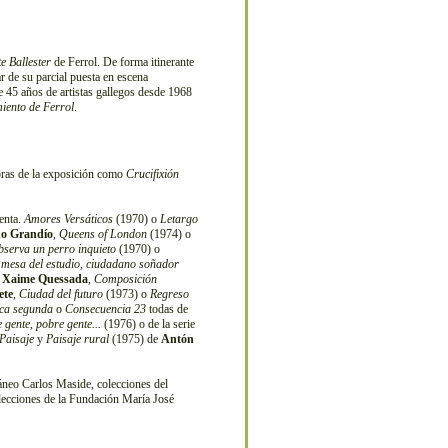
e Ballester
de Ferrol. De forma itinerante
ar de su parcial puesta en escena
 45 años de artistas gallegos desde 1968
iento de Ferrol
.
bras de la exposición como
Crucifixión
tenta.
Amores Versáticos
(1970) o
Letargo
no Grandío
,
Queens of London
(1974) o
bserva un perro inquieto
(1970) o
 mesa del estudio, ciudadano soñador
e
Xaime Quessada
,
Composición
ete
,
Ciudad del futuro
(1973) o
Regreso
ca segunda
o
Consecuencia 23
todas de
 gente, pobre gente...
(1976) o de la serie
Paisaje
y
Paisaje rural
(1975) de
Antón
neo Carlos Maside, colecciones del
ecciones de la Fundación María José