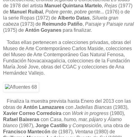
de 1978 del artista
Manuel Quintana Martelo
,
Rejas
(1977)
de
Manuel Ruibal
,
Pobre gente, pobre gente...
(1976) o de
la serie Ropas (1972) de
Alberto Datas
,
Silueta gran
cabeza
(1973) de
Reimundo Patiño
,
Paisaje
y
Paisaje rural
(1975) de
Antón Goyanes
para finalizar.
Todas ellas pertenecen a colecciones privadas, obras del
Museo de Arte Contemporáneo Carlos Maside, colecciones
del Museo de Arte Contemporáneo Gas Natural Fenosa,
Fundación Novacaixagalicia, colecciones de la Fundación
María José Jove, obras del CGAC y colecciones de Ana
Hernández Vallejo.
Finaliza la muestra prevista hasta Enero del 2013 con las
obras de
Antón Lamazares
con
Jadellas Biancas
(1983),
Xavier Correo Corredoira
con
Work in progress
(1980),
Rafael Baixeras
con
Casa, humo, mar, pájaro
y
Álamo
blanco
(1987),
Jorge Castillo
y
Composición
, una obra de
Francisco Mantecón
de (1987),
Ventana
(1980) de