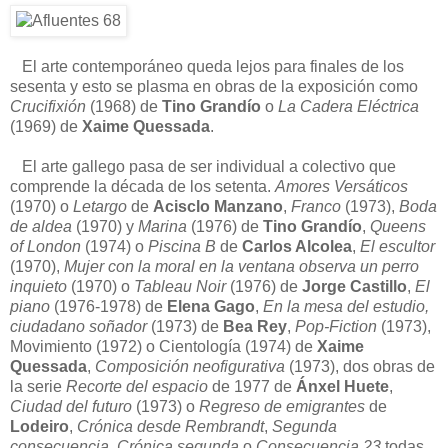
El arte contemporáneo queda lejos para finales de los
sesenta y esto se plasma en obras de la exposición como
Crucifixión
(1968) de
Tino Grandío
o
La Cadera Eléctrica
(1969) de
Xaime Quessada
.
El arte gallego pasa de ser individual a colectivo que
comprende la década de los setenta.
Amores Versáticos
(1970) o
Letargo
de
Acisclo Manzano
,
Franco
(1973),
Boda
de aldea
(1970) y
Marina
(1976) de
Tino Grandío
,
Queens
of London
(1974) o
Piscina B
de
Carlos Alcolea
,
El escultor
(1970),
Mujer con la moral en la ventana observa un perro
inquieto
(1970) o
Tableau Noir
(1976) de
Jorge Castillo
,
El
piano
(1976-1978) de
Elena Gago
,
En la mesa del estudio,
ciudadano soñador
(1973) de
Bea Rey
,
Pop-Fiction
(1973),
Movimiento (1972) o Cientología (1974) de
Xaime
Quessada
,
Composición neofigurativa
(1973), dos obras de
la serie
Recorte del espacio
de 1977 de
Ánxel Huete
,
Ciudad del futuro
(1973) o
Regreso de emigrantes
de
Lodeiro
,
Crónica desde Rembrandt
,
Segunda
consecuencia
,
Crónica segunda
o
Consecuencia 23
todas