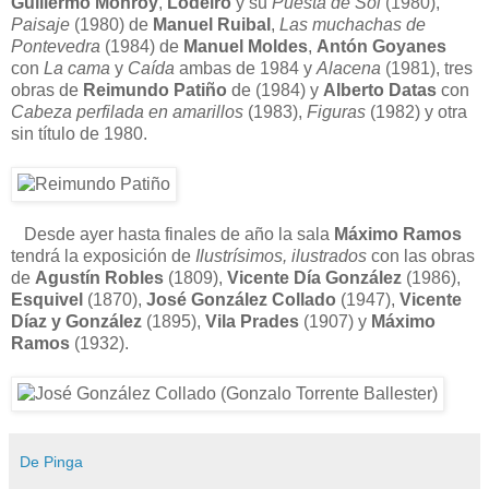
Guillermo Monroy
,
Lodeiro
y su
Puesta de Sol
(1980),
Paisaje
(1980) de
Manuel Ruibal
,
Las muchachas de
Pontevedra
(1984) de
Manuel Moldes
,
Antón Goyanes
con
La cama
y
Caída
ambas de 1984 y
Alacena
(1981), tres
obras de
Reimundo Patiño
de (1984) y
Alberto Datas
con
Cabeza perfilada en amarillos
(1983),
Figuras
(1982) y otra
sin título de 1980.
Desde ayer hasta finales de año la sala
Máximo Ramos
tendrá la exposición de
Ilustrísimos, ilustrados
con las obras
de
Agustín Robles
(1809),
Vicente Día González
(1986),
Esquivel
(1870),
José González Collado
(1947),
Vicente
Díaz y González
(1895),
Vila Prades
(1907) y
Máximo
Ramos
(1932).
De Pinga