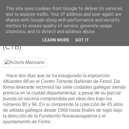
This site uses cookies from Google to deliver its services
Está de pinga
and to analyze traffic. Your IP address and user-agent are
shared with Google along with performance and security
metrics to ensure quality of service, generate usage
statistics, and to detect and address abuse.
10/11/12
Afluentes 68 e Ilustrísimos, Ilustrados
LEARN MORE
GOT IT
(CTB)
Hace dos días que se ha inaugurado la exposición
Afluentes 68
en el
Centro Torrente Ballester
de Ferrol. De
forma itinerante recorrerá las siete ciudades gallegas siendo
primicia en la ciudad departamental, a pesar de su parcial
puesta en escena comprendida por otras dos bajo los
números 80 y 94. En si comprende la colección de 45 años
de artistas gallegos desde 1968 hasta finales de siglo bajo
la dirección de la
Fundación Novacaixagalicia
y el
ayuntamiento de Ferrol
.