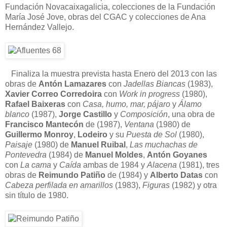
Fundación Novacaixagalicia, colecciones de la Fundación
María José Jove, obras del CGAC y colecciones de Ana
Hernández Vallejo.
Finaliza la muestra prevista hasta Enero del 2013 con las
obras de
Antón Lamazares
con
Jadellas Biancas
(1983),
Xavier Correo Corredoira
con
Work in progress
(1980),
Rafael Baixeras
con
Casa, humo, mar, pájaro
y
Álamo
blanco
(1987),
Jorge Castillo
y
Composición
, una obra de
Francisco Mantecón
de (1987),
Ventana
(1980) de
Guillermo Monroy
,
Lodeiro
y su
Puesta de Sol
(1980),
Paisaje
(1980) de
Manuel Ruibal
,
Las muchachas de
Pontevedra
(1984) de
Manuel Moldes
,
Antón Goyanes
con
La cama
y
Caída
ambas de 1984 y
Alacena
(1981), tres
obras de
Reimundo Patiño
de (1984) y
Alberto Datas
con
Cabeza perfilada en amarillos
(1983),
Figuras
(1982) y otra
sin título de 1980.