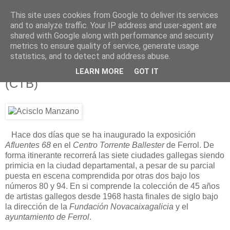
This site uses cookies from Google to deliver its services
Está de pinga
and to analyze traffic. Your IP address and user-agent are
shared with Google along with performance and security
metrics to ensure quality of service, generate usage
statistics, and to detect and address abuse.
10/11/12
Afluentes 68 e Ilustrísimos, Ilustrados
LEARN MORE
GOT IT
(CTB)
Hace dos días que se ha inaugurado la exposición
Afluentes 68
en el
Centro Torrente Ballester
de Ferrol. De
forma itinerante recorrerá las siete ciudades gallegas siendo
primicia en la ciudad departamental, a pesar de su parcial
puesta en escena comprendida por otras dos bajo los
números 80 y 94. En si comprende la colección de 45 años
de artistas gallegos desde 1968 hasta finales de siglo bajo
la dirección de la
Fundación Novacaixagalicia
y el
ayuntamiento de Ferrol
.