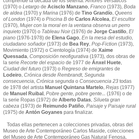
comprende la década de los setenta.
Amores Versáticos
(1970) o
Letargo
de
Acisclo Manzano
,
Franco
(1973),
Boda
de aldea
(1970) y
Marina
(1976) de
Tino Grandío
,
Queens
of London
(1974) o
Piscina B
de
Carlos Alcolea
,
El escultor
(1970),
Mujer con la moral en la ventana observa un perro
inquieto
(1970) o
Tableau Noir
(1976) de
Jorge Castillo
,
El
piano
(1976-1978) de
Elena Gago
,
En la mesa del estudio,
ciudadano soñador
(1973) de
Bea Rey
,
Pop-Fiction
(1973),
Movimiento (1972) o Cientología (1974) de
Xaime
Quessada
,
Composición neofigurativa
(1973), dos obras de
la serie
Recorte del espacio
de 1977 de
Ánxel Huete
,
Ciudad del futuro
(1973) o
Regreso de emigrantes
de
Lodeiro
,
Crónica desde Rembrandt
,
Segunda
consecuencia
,
Crónica segunda
o
Consecuencia 23
todas
de 1978 del artista
Manuel Quintana Martelo
,
Rejas
(1977)
de
Manuel Ruibal
,
Pobre gente, pobre gente...
(1976) o de
la serie Ropas (1972) de
Alberto Datas
,
Silueta gran
cabeza
(1973) de
Reimundo Patiño
,
Paisaje
y
Paisaje rural
(1975) de
Antón Goyanes
para finalizar.
Todas ellas pertenecen a colecciones privadas, obras del
Museo de Arte Contemporáneo Carlos Maside, colecciones
del Museo de Arte Contemporáneo Gas Natural Fenosa,